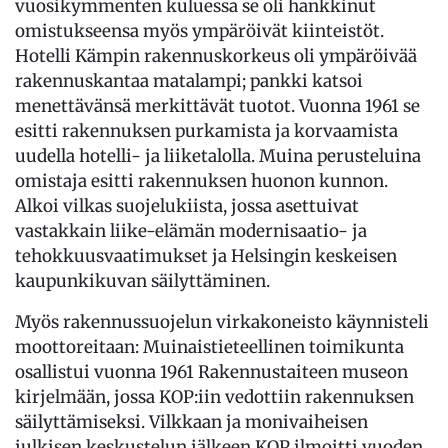
vuosikymmenten kuluessa se oli hankkinut
omistukseensa myös ympäröivät kiinteistöt.
Hotelli Kämpin rakennuskorkeus oli ympäröivää
rakennuskantaa matalampi; pankki katsoi
menettävänsä merkittävät tuotot. Vuonna 1961 se
esitti rakennuksen purkamista ja korvaamista
uudella hotelli- ja liiketalolla. Muina perusteluina
omistaja esitti rakennuksen huonon kunnon.
Alkoi vilkas suojelukiista, jossa asettuivat
vastakkain liike-elämän modernisaatio- ja
tehokkuusvaatimukset ja Helsingin keskeisen
kaupunkikuvan säilyttäminen.
Myös rakennussuojelun virkakoneisto käynnisteli
moottoreitaan: Muinaistieteellinen toimikunta
osallistui vuonna 1961 Rakennustaiteen museon
kirjelmään, jossa KOP:iin vedottiin rakennuksen
säilyttämiseksi. Vilkkaan ja monivaiheisen
julkisen keskustelun jälkeen KOP ilmoitti vuoden