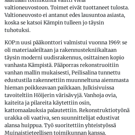
valtioneuvostoon. Toimet eivät tuottaneet tulosta.
Valtioneuvosto ei antanut edes lausuntoa asiasta,
koska se katsoi Kämpin tulleen jo täysin
tuhotuksi.
KOP:n uusi pääkonttori valmistui vuonna 1969: se
oli materiaaleiltaan ja rakennustekniikaltaan
täysin moderni uudisrakennus, osittainen kopio
vanhasta Kämpistä. Pääporras rekonstruoitiin
vanhan mallin mukaisesti, Peilisalina tunnettu
edustustila rakennettiin muunneltuna aiemmasta
hieman poikkeavaan paikkaan. Julkisivuissa
tavoiteltiin Höijerin värisävyjä. Vanhoja ovia,
kaiteita ja pilareita käytettiin osin,
kattomaalauksia palautettiin. Rekonstruktiotyönä
urakka oli vaativa, sen suunnittelijat edustivat
alansa huippua. Työ suoritettiin yhteistyössä
Muinaistieteellisen toimikunnan kanssa.