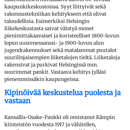
kaupunkikeskustoissa. Syyt liittyivät sekä
rakennustekniikan kehitykseen että olivat
taloudellisia. Esimerkiksi Helsingin
liikekeskustasta saivat väistyä monet
pienimittakaavaiset ja koristeelliset 1800-luvun
lopun uusrenessanssi- ja 1900-luvun alun
jugendrakennukset sekä matalammat puutalot
suurilinjaisempien liiketalojen tieltä. Liiketaloja
rakensivat ja purkivat Helsingissä mm.
suurimmat pankit. Vastaava kehitys jylläsi
pienemmissäkin kaupungeissa.
Kipinöivää keskustelua puolesta ja
vastaan
Kansallis-Osake-Pankki oli omistanut Kämpin
kiinteistön vuodesta 1917 ja vähitellen,