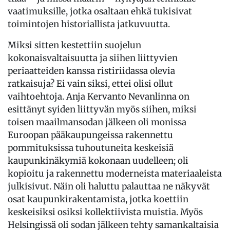
vaatimuksille, jotka osaltaan ehkä tukisivat
toimintojen historiallista jatkuvuutta.
Miksi sitten kestettiin suojelun
kokonaisvaltaisuutta ja siihen liittyvien
periaatteiden kanssa ristiriidassa olevia
ratkaisuja? Ei vain siksi, ettei olisi ollut
vaihtoehtoja. Anja Kervanto Nevanlinna on
esittänyt syiden liittyvän myös siihen, miksi
toisen maailmansodan jälkeen oli monissa
Euroopan pääkaupungeissa rakennettu
pommituksissa tuhoutuneita keskeisiä
kaupunkinäkymiä kokonaan uudelleen; oli
kopioitu ja rakennettu moderneista materiaaleista
julkisivut. Näin oli haluttu palauttaa ne näkyvät
osat kaupunkirakentamista, jotka koettiin
keskeisiksi osiksi kollektiivista muistia. Myös
Helsingissä oli sodan jälkeen tehty samankaltaisia