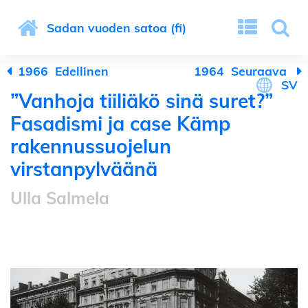
Sadan vuoden satoa (fi)
1966
Edellinen
1964
Seuraava
SV
”Vanhoja tiiliäkö sinä suret?”
Fasadismi ja case Kämp
rakennussuojelun
virstanpylväänä
Ulla Salmela