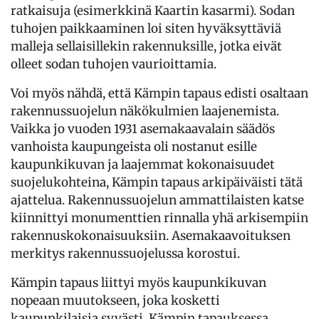
ratkaisuja (esimerkkinä Kaartin kasarmi). Sodan
tuhojen paikkaaminen loi siten hyväksyttäviä
malleja sellaisillekin rakennuksille, jotka eivät
olleet sodan tuhojen vaurioittamia.
Voi myös nähdä, että Kämpin tapaus edisti osaltaan
rakennussuojelun näkökulmien laajenemista.
Vaikka jo vuoden 1931 asemakaavalain säädös
vanhoista kaupungeista oli nostanut esille
kaupunkikuvan ja laajemmat kokonaisuudet
suojelukohteina, Kämpin tapaus arkipäiväisti tätä
ajattelua. Rakennussuojelun ammattilaisten katse
kiinnittyi monumenttien rinnalla yhä arkisempiin
rakennuskokonaisuuksiin. Asemakaavoituksen
merkitys rakennussuojelussa korostui.
Kämpin tapaus liittyi myös kaupunkikuvan
nopeaan muutokseen, joka kosketti
kaupunkilaisia syvästi. Kämpin tapauksessa