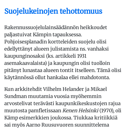
Suojelukeinojen tehottomuus
Rakennussuojelulainsäädännön heikkoudet
paljastuivat Kämpin tapauksessa.
Pohjoisesplanadin kortteleiden suojelu olisi
edellyttänyt alueen julistamista ns. vanhaksi
kaupunginosaksi (ks. artikkeli 1931
asemakaavalaista) ja kaupungin olisi tuolloin
pitänyt lunastaa alueen tontit itselleen. Tämä olisi
käytännössä ollut hankalaa ellei mahdotonta.
Kun arkkitehdit Vilhelm Helander ja Mikael
Sundman muutamia vuosia myöhemmin
arvostelivat terävästi kaupunkikeskustojen rajua
muutosta pamfletissaan
Kenen Helsinki
(1970), oli
Kämp esimerkkien joukossa. Tiukkaa kritiikkiä
sai myös Aarno Ruusuvuoren suunnittelema