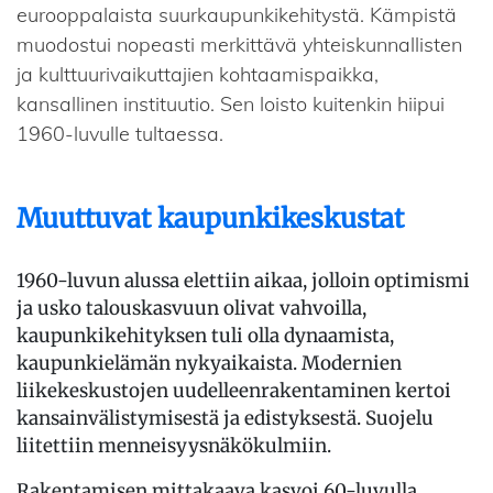
eurooppalaista suurkaupunkikehitystä. Kämpistä
muodostui nopeasti merkittävä yhteiskunnallisten
ja kulttuurivaikuttajien kohtaamispaikka,
kansallinen instituutio. Sen loisto kuitenkin hiipui
1960-luvulle tultaessa.
Muuttuvat kaupunkikeskustat
1960-luvun alussa elettiin aikaa, jolloin optimismi
ja usko talouskasvuun olivat vahvoilla,
kaupunkikehityksen tuli olla dynaamista,
kaupunkielämän nykyaikaista. Modernien
liikekeskustojen uudelleenrakentaminen kertoi
kansainvälistymisestä ja edistyksestä. Suojelu
liitettiin menneisyysnäkökulmiin.
Rakentamisen mittakaava kasvoi 60-luvulla