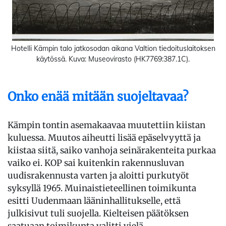
Hotelli Kämpin talo jatkosodan aikana Valtion tiedoituslaitoksen
käytössä. Kuva: Museovirasto (HK7769:387.1C).
Onko enää mitään suojeltavaa?
Kämpin tontin asemakaavaa muutettiin kiistan
kuluessa. Muutos aiheutti lisää epäselvyyttä ja
kiistaa siitä, saiko vanhoja seinärakenteita purkaa
vaiko ei. KOP sai kuitenkin rakennusluvan
uudisrakennusta varten ja aloitti purkutyöt
syksyllä 1965. Muinaistieteellinen toimikunta
esitti Uudenmaan lääninhallitukselle, että
julkisivut tuli suojella. Kielteisen päätöksen
saatuaan toimikunta valitti vielä