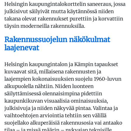
Helsingin kaupungintalokorttelin saneeraus, jossa
julkisivut säilyivät mutta käytännössä niiden
takana olevat rakennukset purettiin ja korvattiin
täysin moderneilla rakennuksilla.
Rakennussuojelun näkökulmat
laajenevat
Helsingin kaupungintalon ja Kämpin tapaukset
kuvaavat sitä, millaisena rakennusten ja
laajempien kokonaisuuksien suojelu 1960-luvun
alkupuolella nähtiin. Niiden luonteen
säilyttämisessä olennaisimpina pidettiin
kaupunkikuvan visuaalisia ominaisuuksia,
julkisivuja ja niiden näkyvää pintaa. Valintaa ja
vaihtoehtojen arviointia tehtiin sen välillä
suojellako alkuperäisiä rakennusosia vai antaako
tilaa – ja missä määrin – nykyajan teknisille