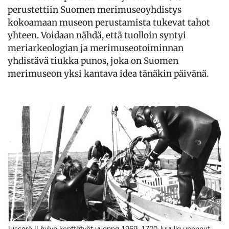
perustettiin Suomen merimuseoyhdistys
kokoamaan museon perustamista tukevat tahot
yhteen. Voidaan nähdä, että tuolloin syntyi
meriarkeologian ja merimuseotoiminnan
yhdistävä tiukka punos, joka on Suomen
merimuseon yksi kantava idea tänäkin päivänä.
Jussarö II hylyn kenttätyöt vuonna 1969. 1700-luvulla uponnut