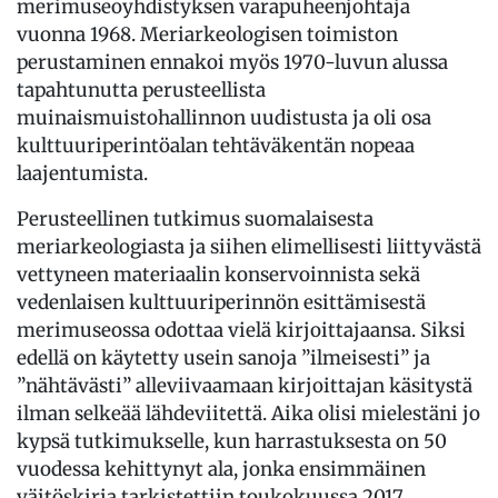
merimuseoyhdistyksen varapuheenjohtaja
vuonna 1968. Meriarkeologisen toimiston
perustaminen ennakoi myös 1970-luvun alussa
tapahtunutta perusteellista
muinaismuistohallinnon uudistusta ja oli osa
kulttuuriperintöalan tehtäväkentän nopeaa
laajentumista.
Perusteellinen tutkimus suomalaisesta
meriarkeologiasta ja siihen elimellisesti liittyvästä
vettyneen materiaalin konservoinnista sekä
vedenlaisen kulttuuriperinnön esittämisestä
merimuseossa odottaa vielä kirjoittajaansa. Siksi
edellä on käytetty usein sanoja ”ilmeisesti” ja
”nähtävästi” alleviivaamaan kirjoittajan käsitystä
ilman selkeää lähdeviitettä. Aika olisi mielestäni jo
kypsä tutkimukselle, kun harrastuksesta on 50
vuodessa kehittynyt ala, jonka ensimmäinen
väitöskirja tarkistettiin toukokuussa 2017