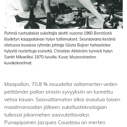
Ryhmä ruotsalaisia sukeltajia aloitti vuonna 1960 Borstöstä
löydetyn kauppalaivan hylyn tutkimukset. Seuraavana kesänä
otetussa kuvassa ryhmän johtaja Gösta Bojner tarkastelee
hylystä nostettuja esineitä. Christian Ahlström tunnisti hylyn
Sankt Mikaeliksi 1970-luvulla. Kuva: Museoviraston
kuvakokoelmat.
Maapallon, 70,8 % osuudelta valtamerten veden
peittämän pallon sinisiin syvyyksiin on tunnettu
vetoa kauan. Saavuttamaton alkoi avautua toisen
maailmansodan jälkeen sukellusteknologian
tullessa jokamiehen saavutettavaksi.
Punapipoinen Jacques Cousteau on merten