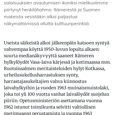
salaisuuksien avautumisen ikoniksi mielikuviimme
piirtynyt henkilöhahmo. Itämerestä ja Suomen
makeista vesistäkin alkoi paljastua
näkymättömissä ollutta kulttuuriperintöä.
Useista säikeistä alkoi jälkeenpäin katsoen syntyä
vahvempaa köyttä 1950-luvun lopulta alkaen:
suurta medianäkyvyyttä saaneet Itämeren
hylkylöydöt Vasa-laiva kärjessä ja kotimaassa mm.
Ruotsinsalmen meritaisteluiden hylyt Kotkassa,
urheilusukellusharrastuksen synty,
harrastajasukeltajien vahva kiinnostus
laivahylkyihin ja vuoden 1963 muinaismuistolaki,
joka toi yli 100 vuotta vanhat laivalöydöt suojelun
piiriin. Opetusministeriön asettamana vuonna
1962 istunut toimikunta selvitti valtiollisen
merimuseon perustamista ja vuonna 1963