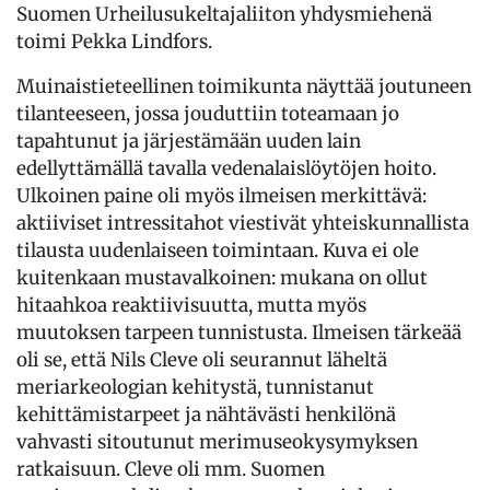
Suomen Urheilusukeltajaliiton yhdysmiehenä
toimi Pekka Lindfors.
Muinaistieteellinen toimikunta näyttää joutuneen
tilanteeseen, jossa jouduttiin toteamaan jo
tapahtunut ja järjestämään uuden lain
edellyttämällä tavalla vedenalaislöytöjen hoito.
Ulkoinen paine oli myös ilmeisen merkittävä:
aktiiviset intressitahot viestivät yhteiskunnallista
tilausta uudenlaiseen toimintaan. Kuva ei ole
kuitenkaan mustavalkoinen: mukana on ollut
hitaahkoa reaktiivisuutta, mutta myös
muutoksen tarpeen tunnistusta. Ilmeisen tärkeää
oli se, että Nils Cleve oli seurannut läheltä
meriarkeologian kehitystä, tunnistanut
kehittämistarpeet ja nähtävästi henkilönä
vahvasti sitoutunut merimuseokysymyksen
ratkaisuun. Cleve oli mm. Suomen