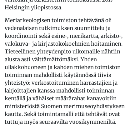
Helsingin yliopistossa.
Meriarkeologisen toimiston tehtävänä oli
vedenalaisen tutkimuksen suunnittelu ja
koordinointi sekä esine-, merikartta, arkisto-,
valokuva- ja kirjastokokoelmien hoitaminen.
Tieteellinen yhteydenpito ulkomaille nähtiin
alusta asti välttämättömäksi. Yhden
ullakkohuoneen ja kahden miehen toimiston
toiminnan mahdollisti käytännössä tiivis
yhteistyö: verkostoituminen harrastajien ja
lahjoittajien kanssa mahdollisti toiminnan
kentällä ja vähäiset määrärahat kanavoitiin
ministeriöstä Suomen merimuseoyhdistyksen
kautta. Sekä toimintamalli että tehtävät ovat
tuttuja myös seuraavilta vuosikymmeniltä.