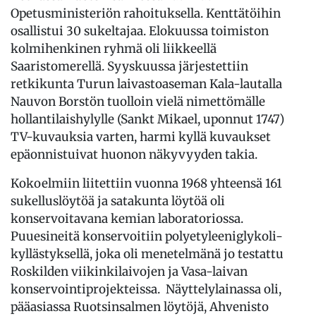
Opetusministeriön rahoituksella. Kenttätöihin
osallistui 30 sukeltajaa. Elokuussa toimiston
kolmihenkinen ryhmä oli liikkeellä
Saaristomerellä. Syyskuussa järjestettiin
retkikunta Turun laivastoaseman Kala-lautalla
Nauvon Borstön tuolloin vielä nimettömälle
hollantilaishylylle (Sankt Mikael, uponnut 1747)
TV-kuvauksia varten, harmi kyllä kuvaukset
epäonnistuivat huonon näkyvyyden takia.
Kokoelmiin liitettiin vuonna 1968 yhteensä 161
sukelluslöytöä ja satakunta löytöä oli
konservoitavana kemian laboratoriossa.
Puuesineitä konservoitiin polyetyleeniglykoli-
kyllästyksellä, joka oli menetelmänä jo testattu
Roskilden viikinkilaivojen ja Vasa-laivan
konservointiprojekteissa. Näyttelylainassa oli,
pääasiassa Ruotsinsalmen löytöjä, Ahvenisto