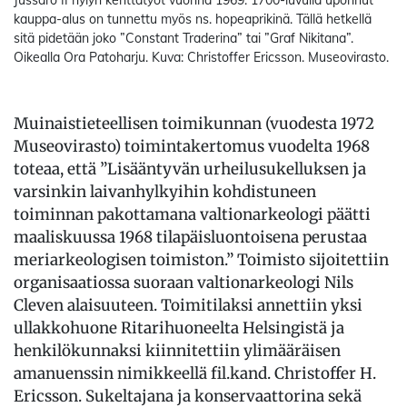
kauppa-alus on tunnettu myös ns. hopeaprikinä. Tällä hetkellä
sitä pidetään joko ”Constant Traderina” tai ”Graf Nikitana”.
Oikealla Ora Patoharju. Kuva: Christoffer Ericsson. Museovirasto.
Muinaistieteellisen toimikunnan (vuodesta 1972
Museovirasto) toimintakertomus vuodelta 1968
toteaa, että ”Lisääntyvän urheilusukelluksen ja
varsinkin laivanhylkyihin kohdistuneen
toiminnan pakottamana valtionarkeologi päätti
maaliskuussa 1968 tilapäisluontoisena perustaa
meriarkeologisen toimiston.” Toimisto sijoitettiin
organisaatiossa suoraan valtionarkeologi Nils
Cleven alaisuuteen. Toimitilaksi annettiin yksi
ullakkohuone Ritarihuoneelta Helsingistä ja
henkilökunnaksi kiinnitettiin ylimääräisen
amanuenssin nimikkeellä fil.kand. Christoffer H.
Ericsson. Sukeltajana ja konservaattorina sekä