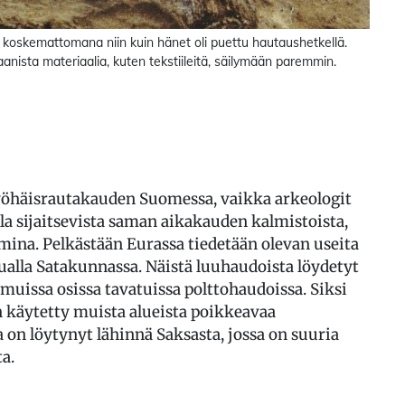
 koskemattomana niin kuin hänet oli puettu hautaushetkellä.
anista materiaalia, kuten tekstiileitä, säilymään paremmin.
myöhäisrautakauden Suomessa, vaikka arkeologit
lla sijaitsevista saman aikakauden kalmistoista,
mina. Pelkästään Eurassa tiedetään olevan useita
uualla Satakunnassa. Näistä luuhaudoista löydetyt
uissa osissa tavatuissa polttohaudoissa. Siksi
n käytetty muista alueista poikkeavaa
 on löytynyt lähinnä Saksasta, jossa on suuria
a.