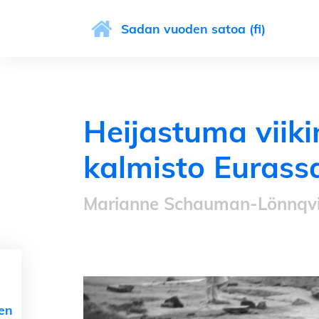
Sadan vuoden satoa (fi)
Heijastuma viikin
kalmisto Eurass
Marianne Schauman-Lönnqvi
nen