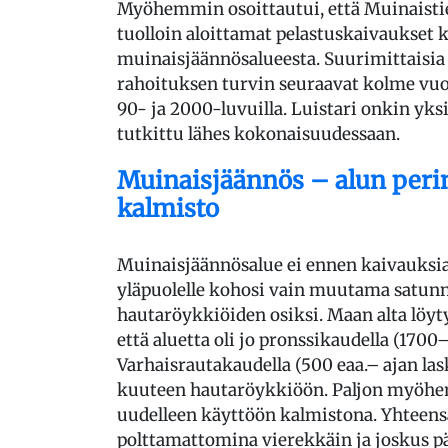
Myöhemmin osoittautui, että Muinaisti
tuolloin aloittamat pelastuskaivaukset 
muinaisjäännösalueesta. Suurimittaisia 
rahoituksen turvin seuraavat kolme vuott
90- ja 2000-luvuilla. Luistari onkin yksi
tutkittu lähes kokonaisuudessaan.
Muinaisjäännös – alun per
kalmisto
Muinaisjäännösalue ei ennen kaivauksi
yläpuolelle kohosi vain muutama satun
hautaröykkiöiden osiksi. Maan alta löyty
että aluetta oli jo pronssikaudella (170
Varhaisrautakaudella (500 eaa.– ajan lask
kuuteen hautaröykkiöön. Paljon myöhemm
uudelleen käyttöön kalmistona. Yhteensä 
polttamattomina vierekkäin ja joskus pä