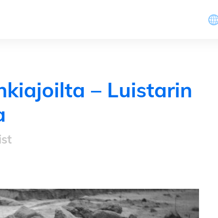
kiajoilta – Luistarin
a
st