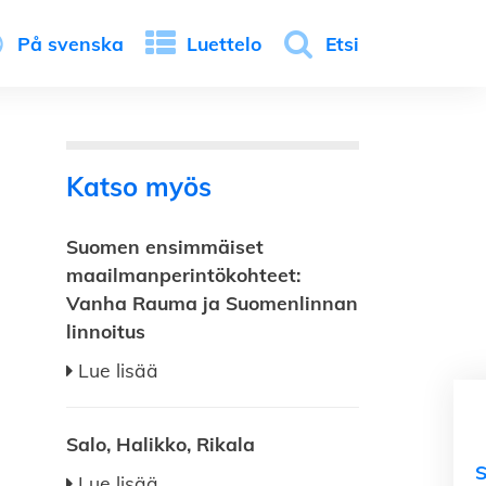
På svenska
Luettelo
Etsi
Katso myös
Suomen ensimmäiset
maailmanperintökohteet:
Vanha Rauma ja Suomenlinnan
linnoitus
Lue lisää
Salo, Halikko, Rikala
Lue lisää