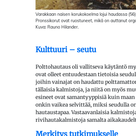
Varakkaan naisen korukokoelma lojui haudassa (56)
Pronssikorut ovat ruostuneet, mikä on auttanut orga
Kuva: Rauno Hilander.
Kulttuuri – seutu
Polttohautaus oli vallitseva käytäntö 
ovat olleet entuudestaan tietoisia seudu
joihin vainajat on haudattu polttamatto
tällaisia kalmistoja, ja niitä on myös m
esineet ovat samantyyppisiä kuin maan m
onkin vaikea selvittää, miksi seudulla o
hautaustapaa. Vastaavanlaisia kalmistoja
rivihautakalmistoja samalta aikakaudelt
Merkitys tutkimukselle