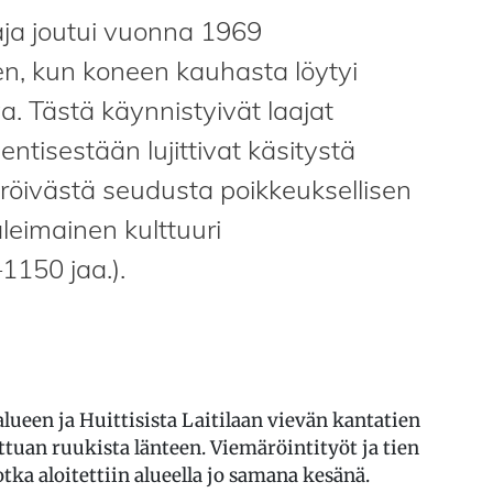
taja joutui vuonna 1969
n, kun koneen kauhasta löytyi
a. Tästä käynnistyivät laajat
entisestään lujittivat käsitystä
ivästä seudusta poikkeuksellisen
leimainen kulttuuri
1150 jaa.).
lueen ja Huittisista Laitilaan vievän kantatien
tuan ruukista länteen. Viemäröintityöt ja tien
tka aloitettiin alueella jo samana kesänä.