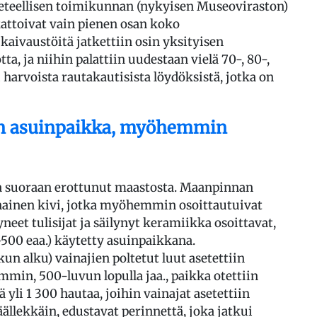
eteellisen toimikunnan (nykyisen Museoviraston)
kattoivat vain pienen osan koko
kaivaustöitä jatkettiin osin yksityisen
a, ja niihin palattiin uudestaan vielä 70-, 80-,
 harvoista rautakautisista löydöksistä, jotka on
in asuinpaikka, myöhemmin
a suoraan erottunut maastosta. Maanpinnan
nainen kivi, jotka myöhemmin osoittautuivat
neet tulisijat ja säilynyt keramiikka osoittavat,
0–500 eaa.) käytetty asuinpaikkana.
un alku) vainajien poltetut luut asetettiin
in, 500-luvun lopulla jaa., paikka otettiin
yli 1 300 hautaa, joihin vainajat asetettiin
ällekkäin, edustavat perinnettä, joka jatkui