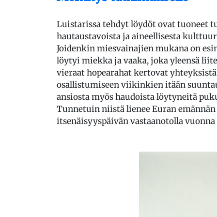
Luistarissa tehdyt löydöt ovat tuoneet tu
hautaustavoista ja aineellisesta kulttuuri
Joidenkin miesvainajien mukana on esim
löytyi miekka ja vaaka, joka yleensä liit
vieraat hopearahat kertovat yhteyksistä
osallistumiseen viikinkien itään suunta
ansiosta myös haudoista löytyneitä puku
Tunnetuin niistä lienee Euran emännän p
itsenäisyyspäivän vastaanotolla vuonna