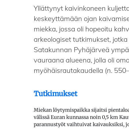
Yllättynyt kaivinkoneen kuljet
keskeyttämään ojan kaivamise
miekka, jossa oli hopeoitu kahv
arkeologiset tutkimukset, jotka 
Satakunnan Pyhäjärveä ympärö
vauraana alueena, jolla oli oma
myöhäisrautakaudella (n. 550–
Tutkimukset
Miekan löytymispaikka sijaitsi pientaloa
välissä Euran kunnassa noin 0,5 km Kaut
parannustyöt vaihtuivat kaivauksiksi, jo