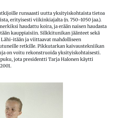
tkijoille runsaasti uutta yksityiskohtaista tietoa
sta, erityisesti viikinkiajalta (n. 750–1050 jaa.).
erkiksi haudattu koira, ja erään naisen haudasta
etään kauppiaisiin. Silkkitunikan jäänteet sekä
 Lähi-itään ja viittaavat mahdolliseen
utuneille retkille. Pikkutarkan kaivaustekniikan
ja on voitu rekonstruoida yksityiskohtaisesti.
uku, jota presidentti Tarja Halonen käytti
 2001.