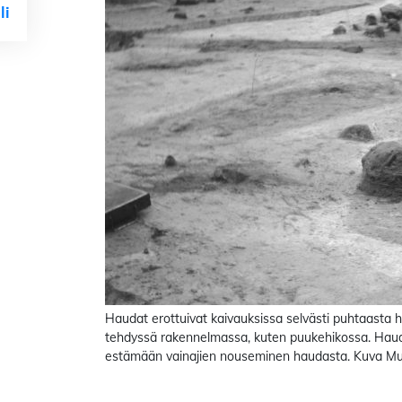
li
Haudat erottuivat kaivauksissa selvästi puhtaasta 
tehdyssä rakennelmassa, kuten puukehikossa. Haudoi
estämään vainajien nouseminen haudasta. Kuva Muse