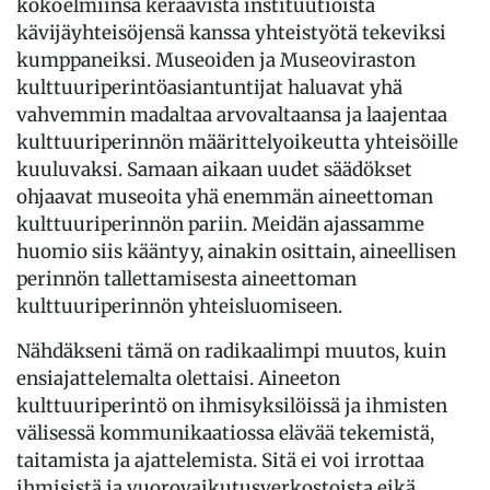
kokoelmiinsa keräävistä instituutioista
kävijäyhteisöjensä kanssa yhteistyötä tekeviksi
kumppaneiksi. Museoiden ja Museoviraston
kulttuuriperintöasiantuntijat haluavat yhä
vahvemmin madaltaa arvovaltaansa ja laajentaa
kulttuuriperinnön määrittelyoikeutta yhteisöille
kuuluvaksi. Samaan aikaan uudet säädökset
ohjaavat museoita yhä enemmän aineettoman
kulttuuriperinnön pariin. Meidän ajassamme
huomio siis kääntyy, ainakin osittain, aineellisen
perinnön tallettamisesta aineettoman
kulttuuriperinnön yhteisluomiseen.
Nähdäkseni tämä on radikaalimpi muutos, kuin
ensiajattelemalta olettaisi. Aineeton
kulttuuriperintö on ihmisyksilöissä ja ihmisten
välisessä kommunikaatiossa elävää tekemistä,
taitamista ja ajattelemista. Sitä ei voi irrottaa
ihmisistä ja vuorovaikutusverkostoista eikä