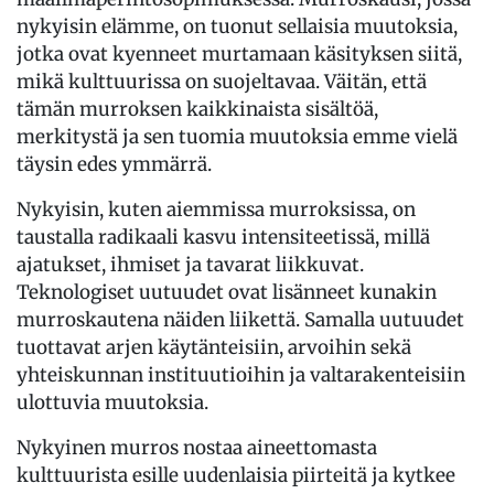
nykyisin elämme, on tuonut sellaisia muutoksia,
jotka ovat kyenneet murtamaan käsityksen siitä,
mikä kulttuurissa on suojeltavaa. Väitän, että
tämän murroksen kaikkinaista sisältöä,
merkitystä ja sen tuomia muutoksia emme vielä
täysin edes ymmärrä.
Nykyisin, kuten aiemmissa murroksissa, on
taustalla radikaali kasvu intensiteetissä, millä
ajatukset, ihmiset ja tavarat liikkuvat.
Teknologiset uutuudet ovat lisänneet kunakin
murroskautena näiden liikettä. Samalla uutuudet
tuottavat arjen käytänteisiin, arvoihin sekä
yhteiskunnan instituutioihin ja valtarakenteisiin
ulottuvia muutoksia.
Nykyinen murros nostaa aineettomasta
kulttuurista esille uudenlaisia piirteitä ja kytkee