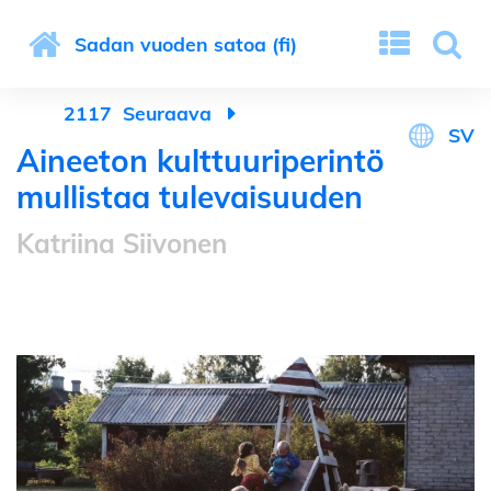
Sadan vuoden satoa (fi)
2117
Seuraava
SV
Aineeton kulttuuriperintö
mullistaa tulevaisuuden
Katriina Siivonen