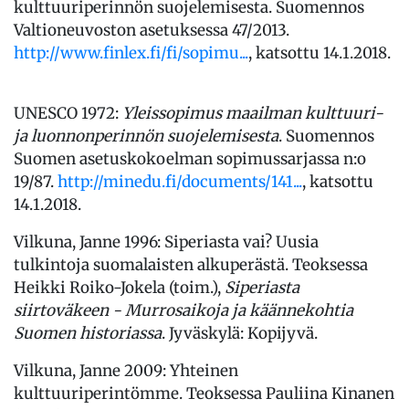
kulttuuriperinnön suojelemisesta. Suomennos
Valtioneuvoston asetuksessa 47/2013.
http://www.finlex.fi/fi/sopimu...
, katsottu 14.1.2018.
UNESCO 1972:
Yleissopimus maailman kulttuuri-
ja luonnonperinnön suojelemisesta
. Suomennos
Suomen asetuskokoelman sopimussarjassa n:o
19/87.
http://minedu.fi/documents/141...
, katsottu
14.1.2018.
Vilkuna, Janne 1996: Siperiasta vai? Uusia
tulkintoja suomalaisten alkuperästä. Teoksessa
Heikki Roiko-Jokela (toim.),
Siperiasta
siirtoväkeen - Murrosaikoja ja käännekohtia
Suomen historiassa
. Jyväskylä: Kopijyvä.
Vilkuna, Janne 2009: Yhteinen
kulttuuriperintömme. Teoksessa Pauliina Kinanen