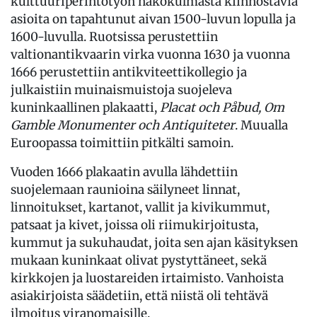
kulttuuriperintötyön näkökulmasta kiinnostavia
asioita on tapahtunut aivan 1500-luvun lopulla ja
1600-luvulla. Ruotsissa perustettiin
valtionantikvaarin virka vuonna 1630 ja vuonna
1666 perustettiin antikviteettikollegio ja
julkaistiin muinaismuistoja suojeleva
kuninkaallinen plakaatti,
Placat och Påbud, Om
Gamble Monumenter och Antiquiteter
. Muualla
Euroopassa toimittiin pitkälti samoin.
Vuoden 1666 plakaatin avulla lähdettiin
suojelemaan raunioina säilyneet linnat,
linnoitukset, kartanot, vallit ja kivikummut,
patsaat ja kivet, joissa oli riimukirjoitusta,
kummut ja sukuhaudat, joita sen ajan käsityksen
mukaan kuninkaat olivat pystyttäneet, sekä
kirkkojen ja luostareiden irtaimisto. Vanhoista
asiakirjoista säädetiin, että niistä oli tehtävä
ilmoitus viranomaisille.