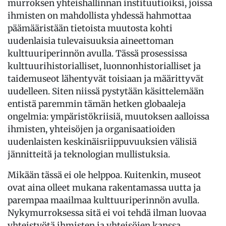
murroksen yhteishallinnan instituutioiksi, joissa
ihmisten on mahdollista yhdessä hahmottaa
päämääristään tietoista muutosta kohti
uudenlaisia tulevaisuuksia aineettoman
kulttuuriperinnön avulla. Tässä prosessissa
kulttuurihistorialliset, luonnonhistorialliset ja
taidemuseot lähentyvät toisiaan ja määrittyvät
uudelleen. Siten niissä pystytään käsittelemään
entistä paremmin tämän hetken globaaleja
ongelmia: ympäristökriisiä, muutoksen aalloissa
ihmisten, yhteisöjen ja organisaatioiden
uudenlaisten keskinäisriippuvuuksien välisiä
jännitteitä ja teknologian mullistuksia.
Mikään tässä ei ole helppoa. Kuitenkin, museot
ovat aina olleet mukana rakentamassa uutta ja
parempaa maailmaa kulttuuriperinnön avulla.
Nykymurroksessa sitä ei voi tehdä ilman luovaa
yhteistyötä ihmisten ja yhteisöjen kanssa.