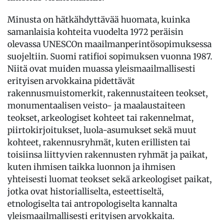
Minusta on hätkähdyttävää huomata, kuinka
samanlaisia kohteita vuodelta 1972 peräisin
olevassa UNESCOn maailmanperintösopimuksessa
suojeltiin. Suomi ratifioi sopimuksen vuonna 1987.
Niitä ovat muiden muassa yleismaailmallisesti
erityisen arvokkaina pidettävät
rakennusmuistomerkit, rakennustaiteen teokset,
monumentaalisen veisto- ja maalaustaiteen
teokset, arkeologiset kohteet tai rakennelmat,
piirtokirjoitukset, luola-asumukset sekä muut
kohteet, rakennusryhmät, kuten erillisten tai
toisiinsa liittyvien rakennusten ryhmät ja paikat,
kuten ihmisen taikka luonnon ja ihmisen
yhteisesti luomat teokset sekä arkeologiset paikat,
jotka ovat historialliselta, esteettiseltä,
etnologiselta tai antropologiselta kannalta
yleismaailmallisesti erityisen arvokkaita.