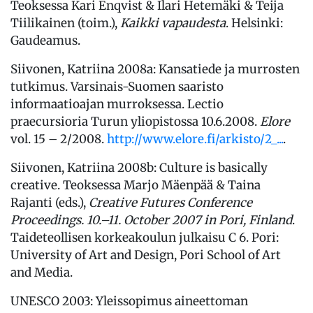
Teoksessa Kari Enqvist & Ilari Hetemäki & Teija
Tiilikainen (toim.),
Kaikki vapaudesta
. Helsinki:
Gaudeamus.
Siivonen, Katriina 2008a: Kansatiede ja murrosten
tutkimus. Varsinais-Suomen saaristo
informaatioajan murroksessa. Lectio
praecursioria Turun yliopistossa 10.6.2008.
Elore
vol. 15 – 2/2008.
http://www.elore.fi/arkisto/2_...
.
Siivonen, Katriina 2008b: Culture is basically
creative. Teoksessa Marjo Mäenpää & Taina
Rajanti (eds.),
Creative Futures
Conference
Proceedings. 10.–11. October 2007 in Pori, Finland
.
Taideteollisen korkeakoulun julkaisu C 6. Pori:
University of Art and Design, Pori School of Art
and Media.
UNESCO 2003: Yleissopimus aineettoman