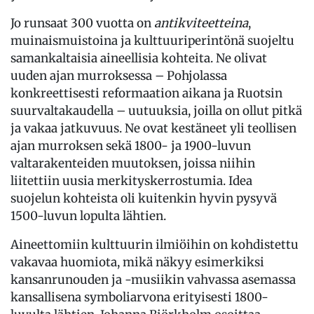
Jo runsaat 300 vuotta on
antikviteetteina
,
muinaismuistoina ja kulttuuriperintönä suojeltu
samankaltaisia aineellisia kohteita. Ne olivat
uuden ajan murroksessa – Pohjolassa
konkreettisesti reformaation aikana ja Ruotsin
suurvaltakaudella – uutuuksia, joilla on ollut pitkä
ja vakaa jatkuvuus. Ne ovat kestäneet yli teollisen
ajan murroksen sekä 1800- ja 1900-luvun
valtarakenteiden muutoksen, joissa niihin
liitettiin uusia merkityskerrostumia. Idea
suojelun kohteista oli kuitenkin hyvin pysyvä
1500-luvun lopulta lähtien.
Aineettomiin kulttuurin ilmiöihin on kohdistettu
vakavaa huomiota, mikä näkyy esimerkiksi
kansanrunouden ja -musiikin vahvassa asemassa
kansallisena symboliarvona erityisesti 1800-