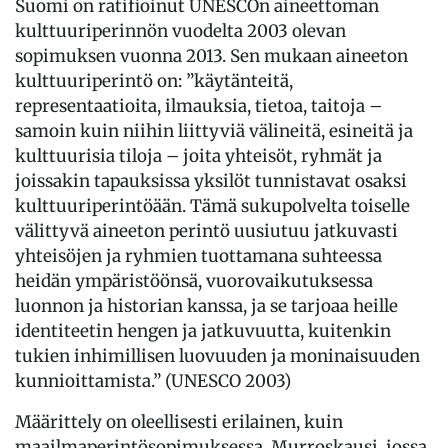
Suomi on ratifioinut UNESCOn aineettoman
kulttuuriperinnön vuodelta 2003 olevan
sopimuksen vuonna 2013. Sen mukaan aineeton
kulttuuriperintö on: ”käytänteitä,
representaatioita, ilmauksia, tietoa, taitoja –
samoin kuin niihin liittyviä välineitä, esineitä ja
kulttuurisia tiloja – joita yhteisöt, ryhmät ja
joissakin tapauksissa yksilöt tunnistavat osaksi
kulttuuriperintöään. Tämä sukupolvelta toiselle
välittyvä aineeton perintö uusiutuu jatkuvasti
yhteisöjen ja ryhmien tuottamana suhteessa
heidän ympäristöönsä, vuorovaikutuksessa
luonnon ja historian kanssa, ja se tarjoaa heille
identiteetin hengen ja jatkuvuutta, kuitenkin
tukien inhimillisen luovuuden ja moninaisuuden
kunnioittamista.” (UNESCO 2003)
Määrittely on oleellisesti erilainen, kuin
maailmaperintösopimuksessa. Murroskausi, jossa