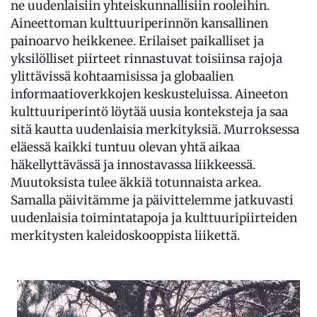
ne uudenlaisiin yhteiskunnallisiin rooleihin.
Aineettoman kulttuuriperinnön kansallinen
painoarvo heikkenee. Erilaiset paikalliset ja
yksilölliset piirteet rinnastuvat toisiinsa rajoja
ylittävissä kohtaamisissa ja globaalien
informaatioverkkojen keskusteluissa. Aineeton
kulttuuriperintö löytää uusia konteksteja ja saa
sitä kautta uudenlaisia merkityksiä. Murroksessa
eläessä kaikki tuntuu olevan yhtä aikaa
häkellyttävässä ja innostavassa liikkeessä.
Muutoksista tulee äkkiä totunnaista arkea.
Samalla päivitämme ja päivittelemme jatkuvasti
uudenlaisia toimintatapoja ja kulttuuripiirteiden
merkitysten kaleidoskooppista liikettä.