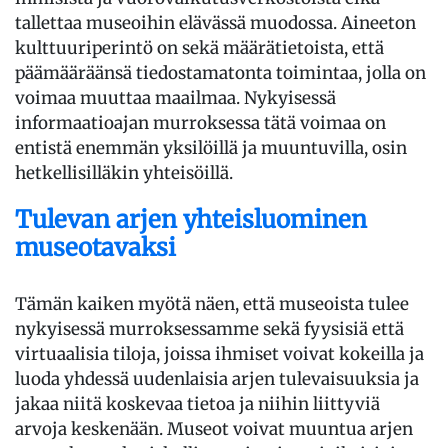
tallettaa museoihin elävässä muodossa. Aineeton
kulttuuriperintö on sekä määrätietoista, että
päämääräänsä tiedostamatonta toimintaa, jolla on
voimaa muuttaa maailmaa. Nykyisessä
informaatioajan murroksessa tätä voimaa on
entistä enemmän yksilöillä ja muuntuvilla, osin
hetkellisilläkin yhteisöillä.
Tulevan arjen yhteisluominen
museotavaksi
Tämän kaiken myötä näen, että museoista tulee
nykyisessä murroksessamme sekä fyysisiä että
virtuaalisia tiloja, joissa ihmiset voivat kokeilla ja
luoda yhdessä uudenlaisia arjen tulevaisuuksia ja
jakaa niitä koskevaa tietoa ja niihin liittyviä
arvoja keskenään. Museot voivat muuntua arjen