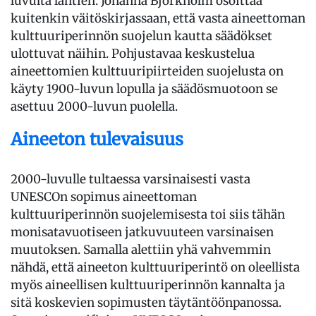
luvulta lähtien. Johanna Björkholm osoittaa
kuitenkin väitöskirjassaan, että vasta aineettoman
kulttuuriperinnön suojelun kautta säädökset
ulottuvat näihin. Pohjustavaa keskustelua
aineettomien kulttuuripiirteiden suojelusta on
käyty 1900-luvun lopulla ja säädösmuotoon se
asettuu 2000-luvun puolella.
Aineeton tulevaisuus
2000-luvulle tultaessa varsinaisesti vasta
UNESCOn sopimus aineettoman
kulttuuriperinnön suojelemisesta toi siis tähän
monisatavuotiseen jatkuvuuteen varsinaisen
muutoksen. Samalla alettiin yhä vahvemmin
nähdä, että aineeton kulttuuriperintö on oleellista
myös aineellisen kulttuuriperinnön kannalta ja
sitä koskevien sopimusten täytäntöönpanossa.