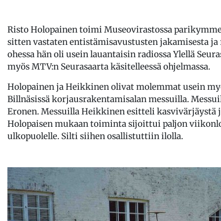
Risto Holopainen toimi Museovirastossa parikymmen
sitten vastaten entistämisavustusten jakamisesta j
ohessa hän oli usein lauantaisin radiossa Ylellä Seur
myös MTV:n Seurasaarta käsitelleessä ohjelmassa.
Holopainen ja Heikkinen olivat molemmat usein myö
Billnäsissä korjausrakentamisalan messuilla. Messuill
Eronen. Messuilla Heikkinen esitteli kasvivärjäystä ja
Holopaisen mukaan toiminta sijoittui paljon viikonl
ulkopuolelle. Silti siihen osallistuttiin ilolla.