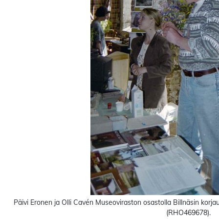
Päivi Eronen ja Olli Cavén Museoviraston osastolla Billnäsin kor
(RHO469678).