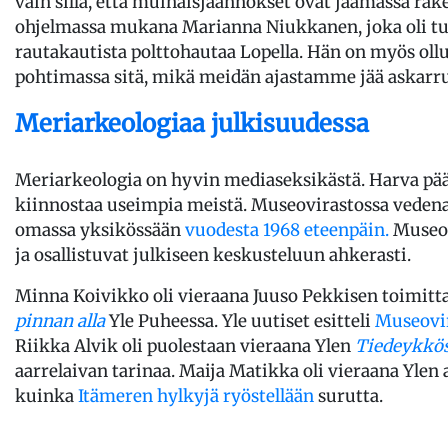
vain sillä, että muinaisjäännökset ovat jäämässä rak
ohjelmassa mukana Marianna Niukkanen, joka oli 
rautakautista polttohautaa Lopella. Hän on myös ol
pohtimassa sitä, mikä meidän ajastamme jää askarr
Meriarkeologiaa julkisuudessa
Meriarkeologia on hyvin mediaseksikästä. Harva pääs
kiinnostaa useimpia meistä. Museovirastossa vedenal
omassa yksikössään
vuodesta 1968 eteenpäin.
Museov
ja osallistuvat julkiseen keskusteluun ahkerasti.
Minna Koivikko oli vieraana Juuso Pekkisen toimit
pinnan alla
Yle Puheessa. Yle uutiset esitteli
Museovi
Riikka Alvik oli puolestaan vieraana Ylen
Tiedeykkös
aarrelaivan tarinaa. Maija Matikka oli vieraana Ylen
kuinka
Itämeren hylkyjä ryöstellään
surutta.