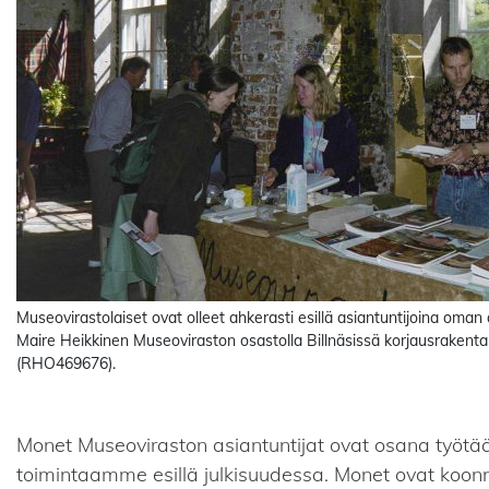
Museovirastolaiset ovat olleet ahkerasti esillä asiantuntijoina oman
Maire Heikkinen Museoviraston osastolla Billnäsissä korjausrakent
(RHO469676).
Monet Museoviraston asiantuntijat ovat osana työtä
toimintaamme esillä julkisuudessa. Monet ovat koonn