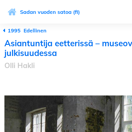
Sadan vuoden satoa (fi)
1995
Edellinen
Asiantuntija eetterissä – museov
julkisuudessa
Olli Hakli