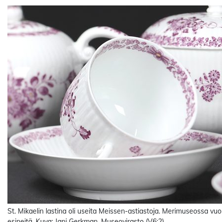
St. Mikaelin lastina oli useita Meissen-astiastoja. Merimuseossa vuon
esineitä. Kuva: Jani Gerkman, Museovirasto (V6:2).