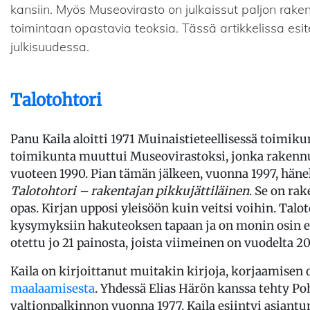
kansiin. Myös Museovirasto on julkaissut paljon rak
toimintaan opastavia teoksia. Tässä artikkelissa esit
julkisuudessa.
Talotohtori
Panu Kaila aloitti 1971 Muinaistieteellisessä toimi
toimikunta muuttui Museovirastoksi, jonka rakennus
vuoteen 1990. Pian tämän jälkeen, vuonna 1997, häne
Talotohtori – rakentajan pikkujättiläinen
. Se on ra
opas. Kirjan upposi yleisöön kuin veitsi voihin. Tal
kysymyksiin hakuteoksen tapaan ja on monin osin ed
otettu jo 21 painosta, joista viimeinen on vuodelta 20
Kaila on kirjoittanut muitakin kirjoja, korjaamise
maalaamisesta
. Yhdessä Elias Härön kanssa tehty Po
valtionpalkinnon vuonna 1977. Kaila esiintyi asiantun