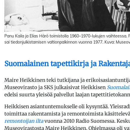
Panu Kaila ja Elias Härö toimistolla 1960–1970-lukujen vaihteessa. 
sai tiedonjulkistamisen valtionpalkinnon vuonna 1977. Kuva: Museo
Suomalainen tapettikirja ja Rakentaj
Maire Heikkinen teki tutkijana ja erikoisasiantunti
Museovirasto ja SKS julkaisivat Heikkisen
Suomalais
edelsi suurta yleisöä palvellut laajan tapettitietoka
Heikkisen asiantuntemukselle oli kysyntää. Yleisrad
toimittaa rakentamista ja remontoimista käsittelev
remontoijan ilta
vuonna 2010 Radio Suomessa. Keskus
Museovirastosta Maire Heikkinen. Ohjelmassa oli v