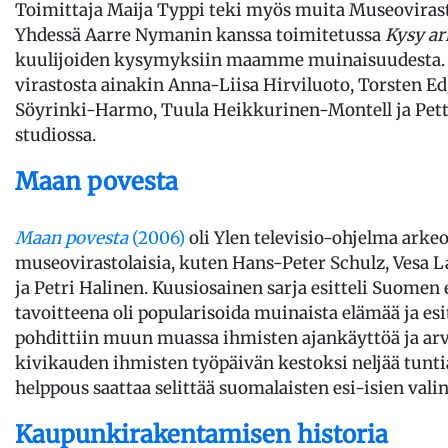
Toimittaja Maija Typpi teki myös muita Museovirast
Yhdessä Aarre Nymanin kanssa toimitetussa
Kysy ar
kuulijoiden kysymyksiin maamme muinaisuudesta. 
virastosta ainakin Anna-Liisa Hirviluoto, Torsten E
Söyrinki-Harmo, Tuula Heikkurinen-Montell ja Petter
studiossa.
Maan povesta
Maan povesta
(2006)
oli Ylen televisio-ohjelma arkeo
museovirastolaisia, kuten Hans-Peter Schulz, Vesa 
ja Petri Halinen. Kuusiosainen sarja esitteli Suomen 
tavoitteena oli popularisoida muinaista elämää ja esi
pohdittiin muun muassa ihmisten ajankäyttöä ja arvi
kivikauden ihmisten työpäivän kestoksi neljää tunti
helppous saattaa selittää suomalaisten esi-isien valin
Kaupunkirakentamisen historia