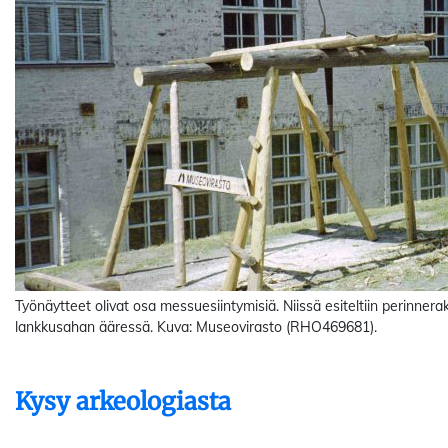
Työnäytteet olivat osa messuesiintymisiä. Niissä esiteltiin perinner
lankkusahan ääressä. Kuva: Museovirasto (RHO469681).
Kysy arkeologiasta