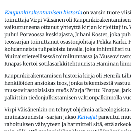
Kaupunkirakentamisen historia
on varsin tuore viis
toimittaja Virpi Väisänen oli Kaupunkirakentamisen 
vaikuttuneena ottanut yhteyttä kirjan kirjoittajiin
puhui Porvoossa keskiajasta, Juhani Kostet, joka pu
teossarjan toimittanut osastonjohtaja Pekka Kärki
kohdanneista tulipaloista tavalla, joka inhimillisti tu
Muinaistieteellisessä toimikunnassa ja Museovirasto
Knapas kertoi sotilasarkkitehtuurista Haminan linn
Kaupunkirakentamisen historia kirja oli Henrik Lili
henkilöiden ansiokas teos, jonka tekemisestä vastuus
museovirastolaisista myös Marja Terttu Knapas, Jark
palkittiin tiedonjulkistamisen valtionpalkinnolla vu
Virpi Väisänenkin on tehnyt ohjelmia arkeologisista 
muinaisuudesta -sarjan jakso
Kaivajat
paneutui muu
rahoituksen vähyyteen ja harmitteli sitä, että arke