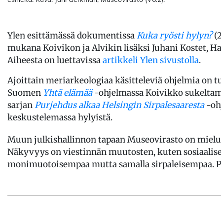
Ylen esittämässä dokumentissa
Kuka ryösti hylyn?
(2
mukana Koivikon ja Alvikin lisäksi Juhani Kostet, 
Aiheesta on luettavissa
artikkeli Ylen sivustolla
.
Ajoittain meriarkeologiaa käsitteleviä ohjelmia on tu
Suomen
Yhtä elämää
-ohjelmassa Koivikko sukeltama
sarjan
Purjehdus alkaa Helsingin Sirpalesaaresta
-oh
keskustelemassa hylyistä.
Muun julkishallinnon tapaan Museovirasto on mieluus
Näkyvyys on viestinnän muutosten, kuten sosiaali
monimuotoisempaa mutta samalla sirpaleisempaa. Py