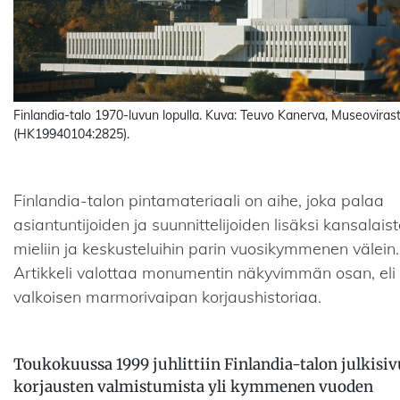
Finlandia-talo 1970-luvun lopulla. Kuva: Teuvo Kanerva, Museoviras
(HK19940104:2825).
Finlandia-talon pintamateriaali on aihe, joka palaa
asiantuntijoiden ja suunnittelijoiden lisäksi kansalais
mieliin ja keskusteluihin parin vuosikymmenen välein.
Artikkeli valottaa monumentin näkyvimmän osan, eli
valkoisen marmorivaipan korjaushistoriaa.
Toukokuussa 1999 juhlittiin Finlandia-talon julkisi
korjausten valmistumista yli kymmenen vuoden