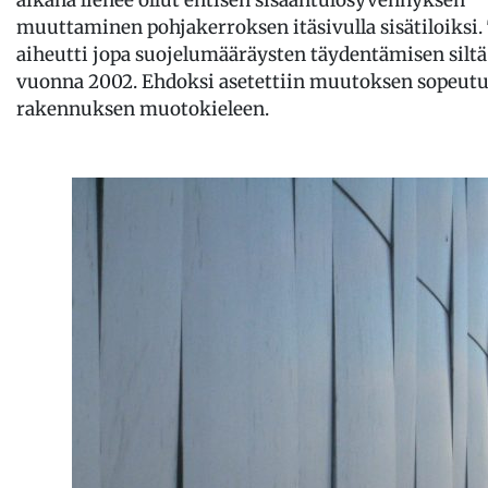
aikana lienee ollut entisen sisääntulosyvennyksen
muuttaminen pohjakerroksen itäsivulla sisätiloiksi
aiheutti jopa suojelumääräysten täydentämisen siltä
vuonna 2002. Ehdoksi asetettiin muutoksen sopeu
rakennuksen muotokieleen.