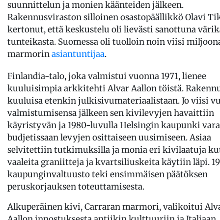
suunnittelun ja monien käänteiden jälkeen.
Rakennusviraston silloinen osastopäällikkö Olavi Ti
kertonut, että keskustelu oli lievästi sanottuna värik
tunteikasta. Suomessa oli tuolloin noin viisi miljoon
marmorin
asiantuntijaa
.
Finlandia-talo, joka valmistui vuonna 1971, lienee
kuuluisimpia arkkitehti Alvar Aallon töistä. Rakenn
kuuluisa etenkin julkisivumateriaalistaan. Jo viisi v
valmistumisensa jälkeen sen kivilevyjen havaittiin
käyristyvän ja 1980-luvulla Helsingin kaupunki var
budjetissaan levyjen osittaiseen uusimiseen. Asiaa
selvitettiin tutkimuksilla ja monia eri kivilaatuja k
vaaleita graniitteja ja kvartsiliuskeita käytiin läpi. 1
kaupunginvaltuusto teki ensimmäisen päätöksen
peruskorjauksen toteuttamisesta.
Alkuperäinen kivi, Carraran marmori, valikoitui Alv
Aallon innostuksesta antiikin kulttuuriin ja Italiaan.