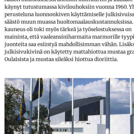
käynyt tutustumassa kivilouhoksiin vuonna 1960. Y
perusteluna luonnonkiven käyttämiselle julkisivuiss
säästö muun muassa huoltomaalauskustannuksissa.
kauneus oli toki myös tärkeä ja työselostuksessa on
maininta, että vaaleansiniharmaita marmorille tyypil
juonteita saa esiintyä mahdollisimman vähän. Lisäk
julkisivukivinä on käytetty mattahiottua mustaa gra
Oulaisista ja mustaa sileäksi hiottua dioriittia.