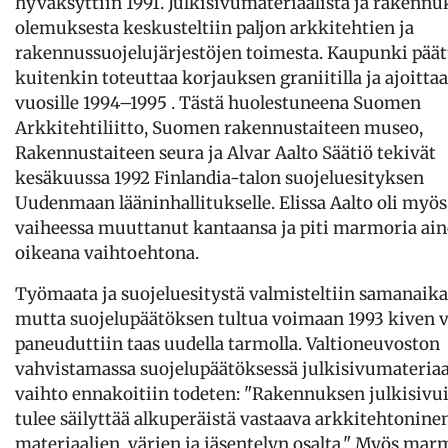
hyväksyttiin 1991. Julkisivumateriaalista ja rakenn
olemuksesta keskusteltiin paljon arkkitehtien ja
rakennussuojelujärjestöjen toimesta. Kaupunki päät
kuitenkin toteuttaa korjauksen graniitilla ja ajoittaa
vuosille 1994–1995 . Tästä huolestuneena Suomen
Arkkitehtiliitto, Suomen rakennustaiteen museo,
Rakennustaiteen seura ja Alvar Aalto Säätiö tekivät
kesäkuussa 1992 Finlandia-talon suojeluesityksen
Uudenmaan lääninhallitukselle. Elissa Aalto oli myös
vaiheessa muuttanut kantaansa ja piti marmoria ai
oikeana vaihtoehtona.
Työmaata ja suojeluesitystä valmisteltiin samanaikai
mutta suojelupäätöksen tultua voimaan 1993 kiven v
paneuduttiin taas uudella tarmolla. Valtioneuvoston
vahvistamassa suojelupäätöksessä julkisivumateriaa
vaihto ennakoitiin todeten: "Rakennuksen julkisivu
tulee säilyttää alkuperäistä vastaava arkkitehtonine
materiaalien, värien ja jäsentelyn osalta." Myös marm