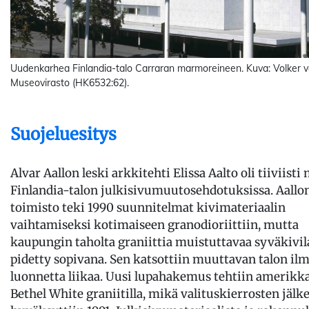
Uudenkarhea Finlandia-talo Carraran marmoreineen. Kuva: Volker v
Museovirasto (HK6532:62).
Suojeluesitys
Alvar Aallon leski arkkitehti Elissa Aalto oli tiiviist
Finlandia-talon julkisivumuutosehdotuksissa. Aallo
toimisto teki 1990 suunnitelmat kivimateriaalin
vaihtamiseksi kotimaiseen granodioriittiin, mutta
kaupungin taholta graniittia muistuttavaa syväkivila
pidetty sopivana. Sen katsottiin muuttavan talon ilm
luonnetta liikaa. Uusi lupahakemus tehtiin amerikka
Bethel White graniitilla, mikä valituskierrosten jälk