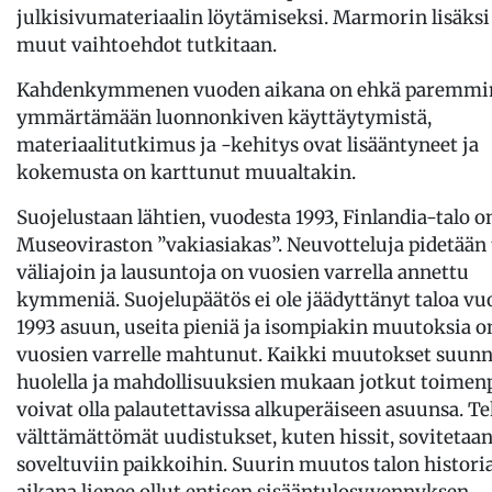
julkisivumateriaalin löytämiseksi. Marmorin lisäks
muut vaihtoehdot tutkitaan.
Kahdenkymmenen vuoden aikana on ehkä paremmin
ymmärtämään luonnonkiven käyttäytymistä,
materiaalitutkimus ja -kehitys ovat lisääntyneet ja
kokemusta on karttunut muualtakin.
Suojelustaan lähtien, vuodesta 1993, Finlandia-talo on
Museoviraston ”vakiasiakas”. Neuvotteluja pidetään 
väliajoin ja lausuntoja on vuosien varrella annettu
kymmeniä. Suojelupäätös ei ole jäädyttänyt taloa v
1993 asuun, useita pieniä ja isompiakin muutoksia o
vuosien varrelle mahtunut. Kaikki muutokset suunn
huolella ja mahdollisuuksien mukaan jotkut toimenp
voivat olla palautettavissa alkuperäiseen asuunsa. Te
välttämättömät uudistukset, kuten hissit, sovitetaa
soveltuviin paikkoihin. Suurin muutos talon histori