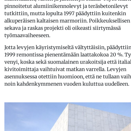
pinnoitetut alumiinikennolevyt ja teräsbetonilevyt
tutkittiin, mutta lopulta 1997 päädyttiin kuitenkin
alkuperäisen kaltaisen marmoriin. Poikkeuksellisen 
sekava ja raskas projekti oli oikeasti siirtymässä
työmaavaiheeseen.
Jotta levyjen käyristymiseltä vältyttäisiin, päädyttii
1999 remontissa pienentämään laattakokoa 20 %. T
venyi, koska sekä suomalainen urakoitsija että italia
kivitoimittaja vaihtuivat matkan varrella. Levyjen
asennuksessa otettiin huomioon, että ne tullaan va
noin kahdenkymmenen vuoden kuluttua uudelleen.