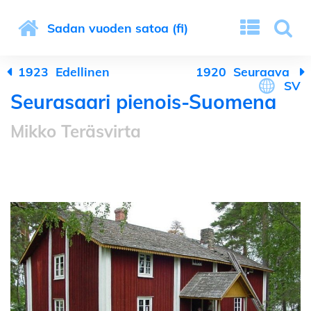
Sadan vuoden satoa (fi)
1923
Edellinen
1920
Seuraava
SV
Seurasaari pienois-Suomena
Mikko Teräsvirta