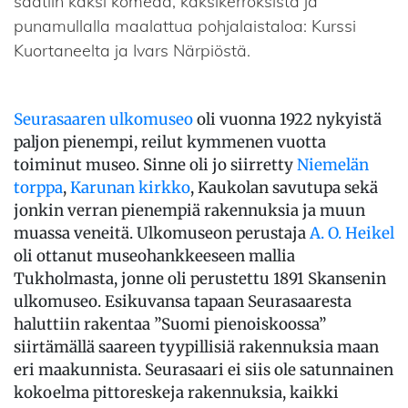
saatiin kaksi komeaa, kaksikerroksista ja
punamullalla maalattua pohjalaistaloa: Kurssi
Kuortaneelta ja Ivars Närpiöstä.
Seurasaaren ulkomuseo
oli vuonna 1922 nykyistä
paljon pienempi, reilut kymmenen vuotta
toiminut museo. Sinne oli jo siirretty
Niemelän
torppa
,
Karunan kirkko
, Kaukolan savutupa sekä
jonkin verran pienempiä rakennuksia ja muun
muassa veneitä. Ulkomuseon perustaja
A. O. Heikel
oli ottanut museohankkeeseen mallia
Tukholmasta, jonne oli perustettu 1891 Skansenin
ulkomuseo. Esikuvansa tapaan Seurasaaresta
haluttiin rakentaa ”Suomi pienoiskoossa”
siirtämällä saareen tyypillisiä rakennuksia maan
eri maakunnista. Seurasaari ei siis ole satunnainen
kokoelma pittoreskeja rakennuksia, kaikki