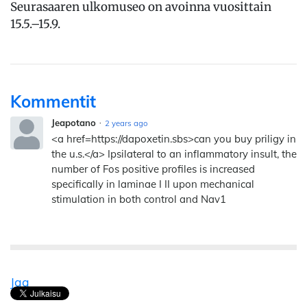
Seurasaaren ulkomuseo on avoinna vuosittain
15.5.–15.9.
Kommentit
Jeapotano
2 years ago
<a href=https://dapoxetin.sbs>can you buy priligy in
the u.s.</a> Ipsilateral to an inflammatory insult, the
number of Fos positive profiles is increased
specifically in laminae I II upon mechanical
stimulation in both control and Nav1
Jaa