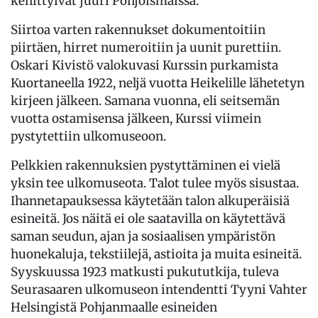
kehittyivät juuri Pohjoismaissa.
Siirtoa varten rakennukset dokumentoitiin
piirtäen, hirret numeroitiin ja uunit purettiin.
Oskari Kivistö valokuvasi Kurssin purkamista
Kuortaneella 1922, neljä vuotta Heikelille lähetetyn
kirjeen jälkeen. Samana vuonna, eli seitsemän
vuotta ostamisensa jälkeen, Kurssi viimein
pystytettiin ulkomuseoon.
Pelkkien rakennuksien pystyttäminen ei vielä
yksin tee ulkomuseota. Talot tulee myös sisustaa.
Ihannetapauksessa käytetään talon alkuperäisiä
esineitä. Jos näitä ei ole saatavilla on käytettävä
saman seudun, ajan ja sosiaalisen ympäristön
huonekaluja, tekstiilejä, astioita ja muita esineitä.
Syyskuussa 1923 matkusti pukututkija, tuleva
Seurasaaren ulkomuseon intendentti Tyyni Vahter
Helsingistä Pohjanmaalle esineiden