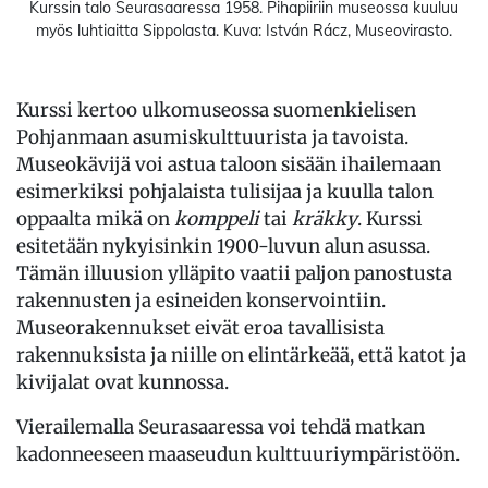
Kurssin talo Seurasaaressa 1958. Pihapiiriin museossa kuuluu
myös luhtiaitta Sippolasta. Kuva: István Rácz, Museovirasto.
Kurssi kertoo ulkomuseossa suomenkielisen
Pohjanmaan asumiskulttuurista ja tavoista.
Museokävijä voi astua taloon sisään ihailemaan
esimerkiksi pohjalaista tulisijaa ja kuulla talon
oppaalta mikä on
komppeli
tai
kräkky
. Kurssi
esitetään nykyisinkin 1900-luvun alun asussa.
Tämän illuusion ylläpito vaatii paljon panostusta
rakennusten ja esineiden konservointiin.
Museorakennukset eivät eroa tavallisista
rakennuksista ja niille on elintärkeää, että katot ja
kivijalat ovat kunnossa.
Vierailemalla Seurasaaressa voi tehdä matkan
kadonneeseen maaseudun kulttuuriympäristöön.