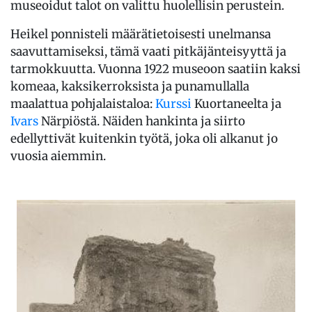
museoidut talot on valittu huolellisin perustein.
Heikel ponnisteli määrätietoisesti unelmansa
saavuttamiseksi, tämä vaati pitkäjänteisyyttä ja
tarmokkuutta. Vuonna 1922 museoon saatiin kaksi
komeaa, kaksikerroksista ja punamullalla
maalattua pohjalaistaloa:
Kurssi
Kuortaneelta ja
Ivars
Närpiöstä. Näiden hankinta ja siirto
edellyttivät kuitenkin työtä, joka oli alkanut jo
vuosia aiemmin.