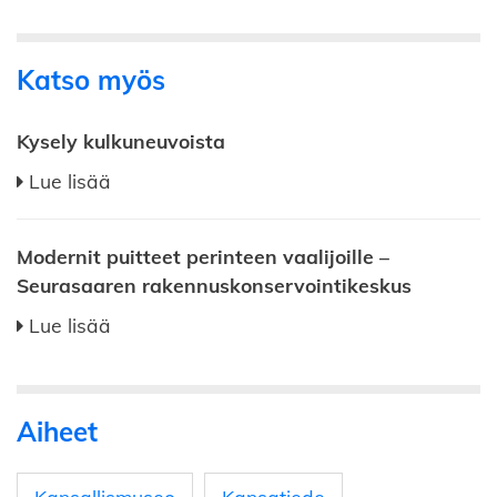
Katso myös
Kysely kulkuneuvoista
Lue lisää
Modernit puitteet perinteen vaalijoille –
Seurasaaren rakennuskonservointikeskus
Lue lisää
Aiheet
Kansallismuseo
Kansatiede