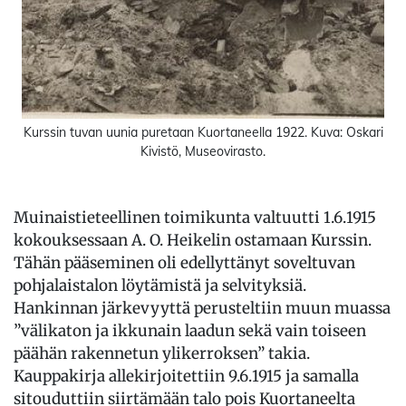
Kurssin tuvan uunia puretaan Kuortaneella 1922. Kuva: Oskari
Kivistö, Museovirasto.
Muinaistieteellinen toimikunta valtuutti 1.6.1915
kokouksessaan A. O. Heikelin ostamaan Kurssin.
Tähän pääseminen oli edellyttänyt soveltuvan
pohjalaistalon löytämistä ja selvityksiä.
Hankinnan järkevyyttä perusteltiin muun muassa
”välikaton ja ikkunain laadun sekä vain toiseen
päähän rakennetun ylikerroksen” takia.
Kauppakirja allekirjoitettiin 9.6.1915 ja samalla
sitouduttiin siirtämään talo pois Kuortaneelta