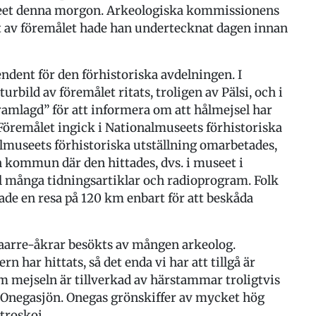
seet denna morgon. Arkeologiska kommissionens
t av föremålet hade han undertecknat dagen innan
endent för den förhistoriska avdelningen. I
rbild av föremålet ritats, troligen av Pälsi, och i
amlagd” för att informera om att hålmejsel har
. Föremålet ingick i Nationalmuseets förhistoriska
nalmuseets förhistoriska utställning omarbetades,
n kommun där den hittades, dvs. i museet i
ll många tidningsartiklar och radioprogram. Folk
ade en resa på 120 km enbart för att beskåda
kaarre-åkrar besökts av mången arkeolog.
 har hittats, så det enda vi har att tillgå är
m mejseln är tillverkad av härstammar troligtvis
v Onegasjön. Onegas grönskiffer av mycket hög
troskoj.