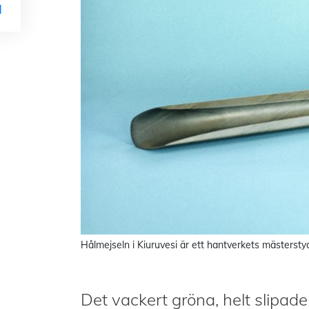
l
Hålmejseln i Kiuruvesi är ett hantverkets mästersty
Det vackert gröna, helt slipad