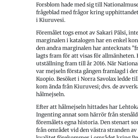
Forsblom hade med sig till Nationalmu
frågeblad med frågor kring upphittande
i Kiuruvesi.
Föremålet togs emot av Sakari Pälsi, int
marginalen i katalogen har en enkel kontu
den andra marginalen har antecknats ”fr
lagts fram för att visas för allmänheten
utställning fram till år 2016. När Natio
var mejseln första gången framlagd i de
Kuopio. Besöket i Norra Savolax ledde ti
kom ända från Kiuruvesi; dvs. de avverk
hålmejseln.
Efter att hålmejseln hittades har Lehto
Ingenting annat som härrör från stenåldern
föremålets egna historia. Den stenart so
från området vid den västra stranden a
kvalitet förekommer i området kring Pe