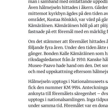
man i samband med omfattande uppodling
Även hålmejseln hittades i åkern. Gården
mittemot kyrkbyn ägdes på den tiden av
området, Kustaa Rönkkö, var värd på går
Kämäräinen. Kämäräinen höll på att plöja
fastnade på ett föremål med en märklig 
Om det stämmer att föremålet hittades år
följande fyra åren. Under den tiden åkte 
gånger. Bonden Kalle Kämäräinen som hi
riksdagsledamot från år 1930. Kanske hå
Museo-Paavo hade hand om den. Det som i 
och med uppskattning eftersom hålmejsel
Hålmejseln upptogs i Nationalmuseets s
fick den nummer KM 9914. Anteckningarn
anknyta till föremålets säregenhet – dvs.
upptogs i nationalsamlingen. Inga tidp
under samma tid. Föremålet var en dona