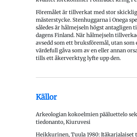
Föremålet är tillverkat med stor skickli
mästerstycke. Stenhuggarna i Onega speci
således är hålmejseln högst antagligen ti
dagens Finland. När hålmejseln tillverka
avsedd som ett bruksföremål, utan som 
värdefull gåva som av en eller annan ors
tills ett åkerverktyg lyfte upp den.
Källor
Arkeologian kokoelmien pääluettelo sekä
tiedonanto, Kiuruvesi
Heikkurinen, Tuula 1980: Itäkarjalaiset t