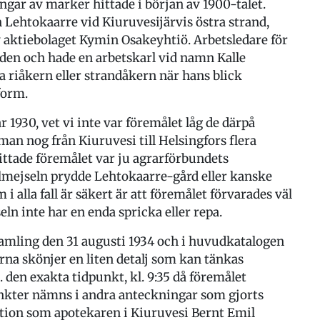
ar av marker hittade i början av 1900-talet.
 Lehtokaarre vid Kiuruvesijärvis östra strand,
 aktiebolaget Kymin Osakeyhtiö. Arbetsledare för
den och hade en arbetskarl vid namn Kalle
 riåkern eller strandåkern när hans blick
form.
 1930, vet vi inte var föremålet låg de därpå
man nog från Kiuruvesi till Helsingfors flera
ttade föremålet var ju agrarförbundets
lmejseln prydde Lehtokaarre-gård eller kanske
alla fall är säkert är att föremålet förvarades väl
n inte har en enda spricka eller repa.
amling den 31 augusti 1934 och i huvudkatalogen
a skönjer en liten detalj som kan tänkas
 den exakta tidpunkt, kl. 9:35 då föremålet
unkter nämns i andra anteckningar som gjorts
tion som apotekaren i Kiuruvesi Bernt Emil