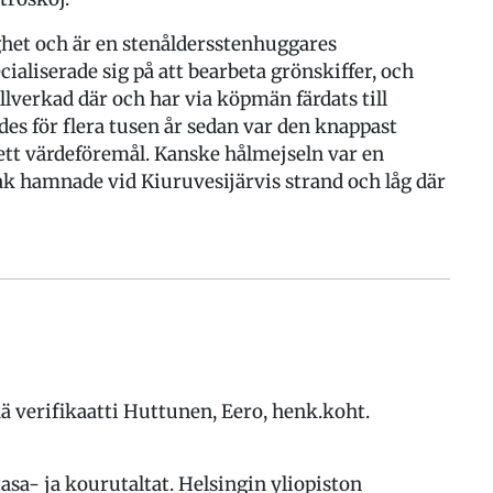
ghet och är en stenåldersstenhuggares
aliserade sig på att bearbeta grönskiffer, och
llverkad där och har via köpmän färdats till
des för flera tusen år sedan var den knappast
ett värdeföremål. Kanske hålmejseln var en
ak hamnade vid Kiuruvesijärvis strand och låg där
 verifikaatti Huttunen, Eero, henk.koht.
asa- ja kourutaltat. Helsingin yliopiston