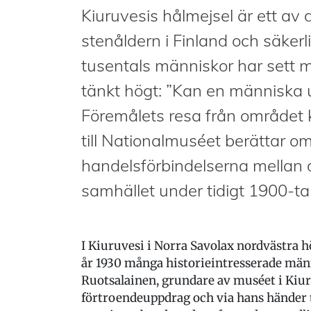
Kiuruvesis hålmejsel är ett av
stenåldern i Finland och säkerl
tusentals människor har sett me
tänkt högt: ”Kan en människa u
Föremålets resa från området 
till Nationalmuséet berättar 
handelsförbindelserna mellan
samhället under tidigt 1900-tal
I Kiuruvesi i Norra Savolax nordvästra 
år 1930 många historieintresserade män
Ruotsalainen, grundare av muséet i Kiu
förtroendeuppdrag och via hans händer 