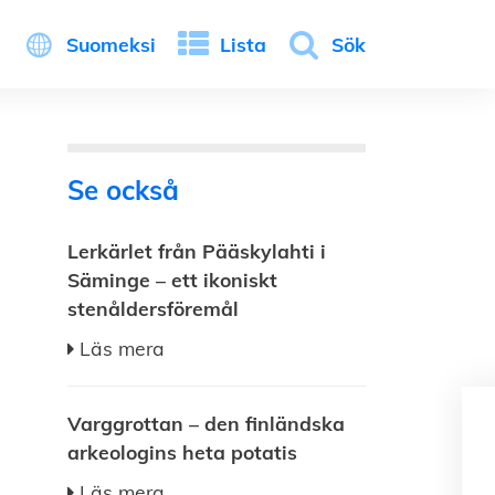
Suomeksi
Lista
Sök
Se också
Lerkärlet från Pääskylahti i
Säminge – ett ikoniskt
stenåldersföremål
Läs mera
Varggrottan – den finländska
arkeologins heta potatis
Läs mera