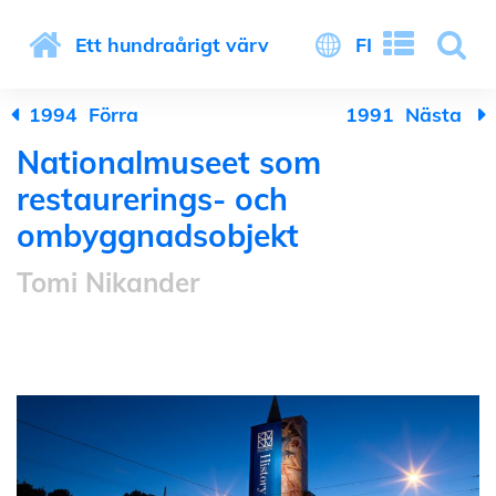
Ett hundraårigt värv
FI
1994
Förra
1991
Nästa
Nationalmuseet som
restaurerings- och
ombyggnadsobjekt
Tomi Nikander