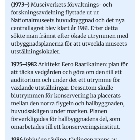
(1973–)
Museiverkets förvaltnings- och
forskningsavdelning flyttade ut ur
Nationalmuseets huvudbyggnad och det nya
centrallagret blev klart år 1981. Efter detta
sökte man främst efter ökade utrymmen med
utbyggnadsplanerna för att utveckla museets
utställningslokaler.
1975–1982
Arkitekt Eero Raatikainen: plan för
att täcka vedgården och göra om den till ett
auditorium och under det ett utrymme för
växlande utställningar. Dessutom skulle
biutrymmen för konservering ha placerats
mellan den norra flygeln och hallbyggnaden,
huvudsakligen under marken. Planen
förverkligades för hallbyggnadens del, som
omarbetades till ett konserveringsinstitut.
1986
Inbjuden tävling: tävlingen vanns av