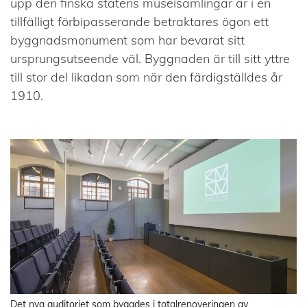
upp den finska statens museisamlingar är i en
tillfälligt förbipasserande betraktares ögon ett
byggnadsmonument som har bevarat sitt
ursprungsutseende väl. Byggnaden är till sitt yttre
till stor del likadan som när den färdigställdes år
1910.
Det nya auditoriet som byggdes i totalrenoveringen av