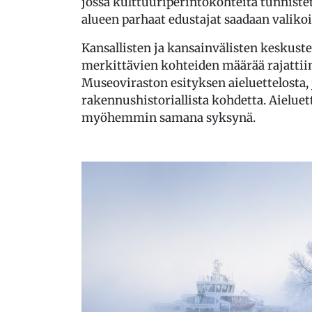
jossa kulttuuriperintökohteita tunnistet
alueen parhaat edustajat saadaan valikoi
Kansallisten ja kansainvälisten keskust
merkittävien kohteiden määrää rajattiin
Museoviraston esityksen aieluettelosta, jo
rakennushistoriallista kohdetta. Aielue
myöhemmin samana syksynä.