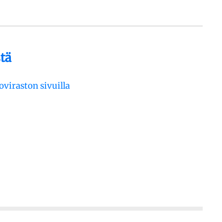
tä
iraston sivuilla