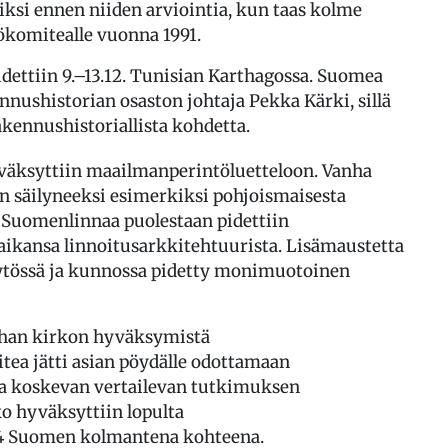
iksi ennen niiden arviointia, kun taas kolme
ökomitealle vuonna 1991.
ettiin 9.–13.12. Tunisian Karthagossa. Suomea
nushistorian osaston johtaja Pekka Kärki, sillä
kennushistoriallista kohdetta.
äksyttiin maailmanperintöluetteloon. Vanha
n säilyneeksi esimerkiksi pohjoismaisesta
Suomenlinnaa puolestaan pidettiin
ikansa linnoitusarkkitehtuurista. Lisämaustetta
käytössä ja kunnossa pidetty monimuotoinen
nhan kirkon hyväksymistä
ea jätti asian pöydälle odottamaan
a koskevan vertailevan tutkimuksen
o hyväksyttiin lopulta
4 Suomen kolmantena kohteena.