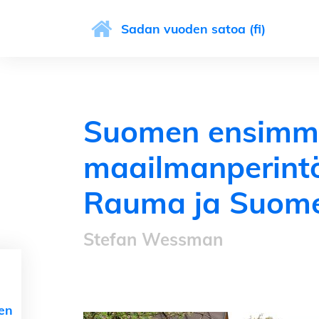
Sadan vuoden satoa (fi)
Suomen ensimm
maailmanperint
Rauma ja Suomen
Stefan Wessman
nen