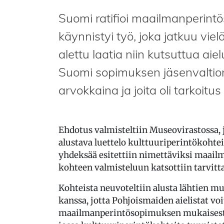
Suomi ratifioi maailmanperint
käynnistyi työ, joka jatkuu vielä
alettu laatia niin kutsuttua aiel
Suomi sopimuksen jäsenvaltiona
arvokkaina ja joita oli tarkoit
Ehdotus valmisteltiin Museovirastossa, ja
alustava luettelo kulttuuriperintökohteis
yhdeksää esitettiin nimettäviksi maail
kohteen valmisteluun katsottiin tarvitta
Kohteista neuvoteltiin alusta lähtien 
kanssa, jotta Pohjoismaiden aielistat vo
maailmanperintösopimuksen mukaisesti. 