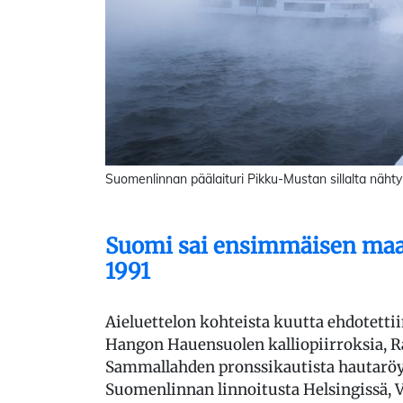
Suomenlinnan päälaituri Pikku-Mustan sillalta näht
Suomi sai ensimmäisen ma
1991
Aieluettelon kohteista kuutta ehdotett
Hangon Hauensuolen kalliopiirroksia, R
Sammallahden pronssikautista hautaröy
Suomenlinnan linnoitusta Helsingissä, 