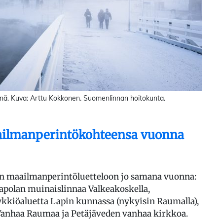
ynä. Kuva: Arttu Kokkonen. Suomenlinnan hoitokunta.
ailmanperintökohteensa vuonna
iin maailmanperintöluetteloon jo samana vuonna:
apolan muinaislinnaa Valkeakoskella,
kkiöaluetta Lapin kunnassa (nykyisin Raumalla),
Vanhaa Raumaa ja Petäjäveden vanhaa kirkkoa.