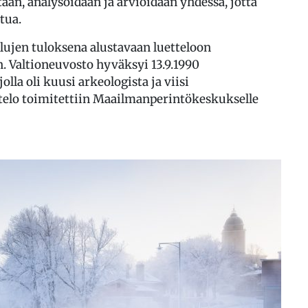
aan, analysoidaan ja arvioidaan yhdessä, jotta
tua.
elujen tuloksena alustavaan luetteloon
. Valtioneuvosto hyväksyi 13.9.1990
lla oli kuusi arkeologista ja viisi
ttelo toimitettiin Maailmanperintökeskukselle