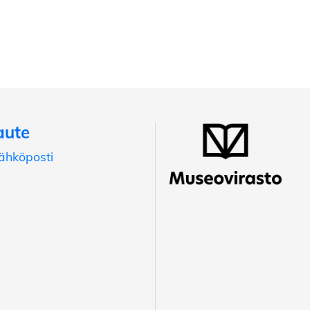
aute
ähköposti