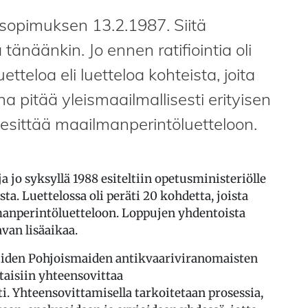
ösopimuksen 13.2.1987. Siitä
 tänäänkin. Jo ennen ratifiointia oli
uetteloa eli luetteloa kohteista, joita
 pitää yleismaailmallisesti erityisen
us esittää maailmanperintöluetteloon.
 jo syksyllä 1988 esiteltiin opetusministeriölle
ta. Luettelossa oli peräti 20 kohdetta, joista
manperintöluetteloon. Loppujen yhdentoista
van lisäaikaa.
muiden Pohjoismaiden antikvaariviranomaisten
itaisiin yhteensovittaa
Yhteensovittamisella tarkoitetaan prosessia,