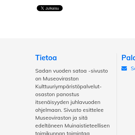
Tietoa
Pal
S
Sadan vuoden satoa -sivusto
on Museoviraston
Kulttuuriympäristöpalvelut-
osaston panostus
itsenäisyyden juhlavuoden
ohjelmaan. Sivusto esittelee
Museoviraston ja sitä
edeltäneen Muinaistieteellisen
toimikunnan toimintaa