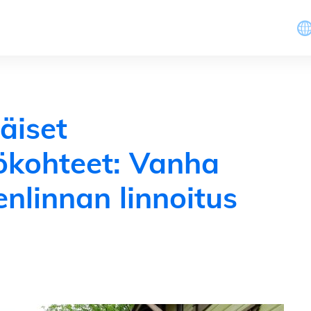
äiset
ökohteet: Vanha
linnan linnoitus