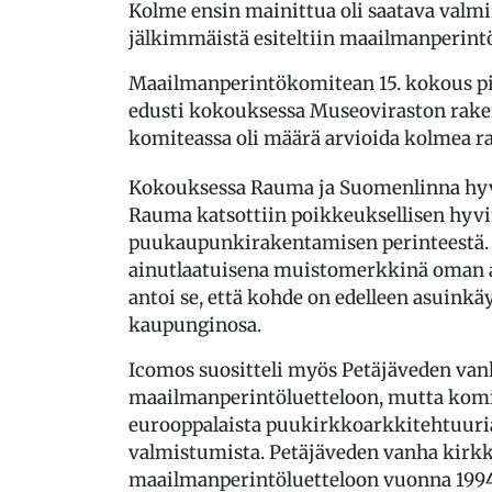
Kolme ensin mainittua oli saatava valmi
jälkimmäistä esiteltiin maailmanperint
Maailmanperintökomitean 15. kokous pid
edusti kokouksessa Museoviraston raken
komiteassa oli määrä arvioida kolmea ra
Kokouksessa Rauma ja Suomenlinna hyv
Rauma katsottiin poikkeuksellisen hyvi
puukaupunkirakentamisen perinteestä. 
ainutlaatuisena muistomerkkinä oman a
antoi se, että kohde on edelleen asuin
kaupunginosa.
Icomos suositteli myös Petäjäveden va
maailmanperintöluetteloon, mutta komit
eurooppalaista puukirkkoarkkitehtuuri
valmistumista. Petäjäveden vanha kirkk
maailmanperintöluetteloon vuonna 199