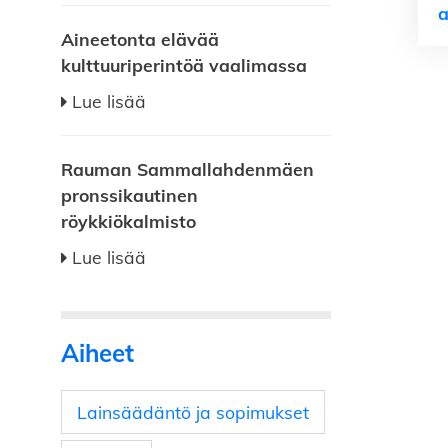
a
Aineetonta elävää
kulttuuriperintöä vaalimassa
Lue lisää
Rauman Sammallahdenmäen
pronssikautinen
röykkiökalmisto
Lue lisää
Aiheet
Lainsäädäntö ja sopimukset