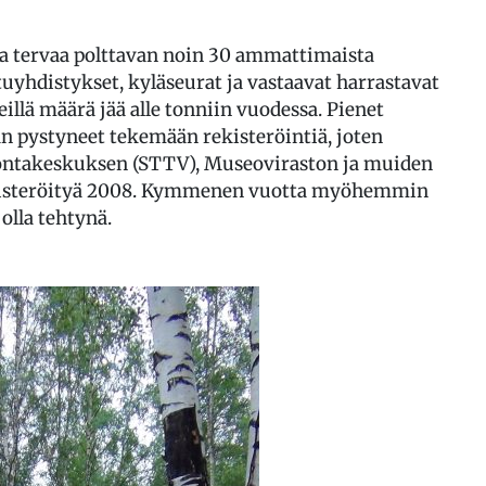
ta tervaa polttavan noin 30 ammattimaista
tuyhdistykset, kyläseurat ja vastaavat harrastavat
illä määrä jää alle tonniin vuodessa. Pienet
n pystyneet tekemään rekisteröintiä, joten
vontakeskuksen (STTV), Museoviraston ja muiden
rekisteröityä 2008. Kymmenen vuotta myöhemmin
 olla tehtynä.