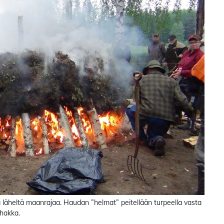
läheltä maanrajaa. Haudan ”helmat” peitellään turpeella vasta
uhakka.