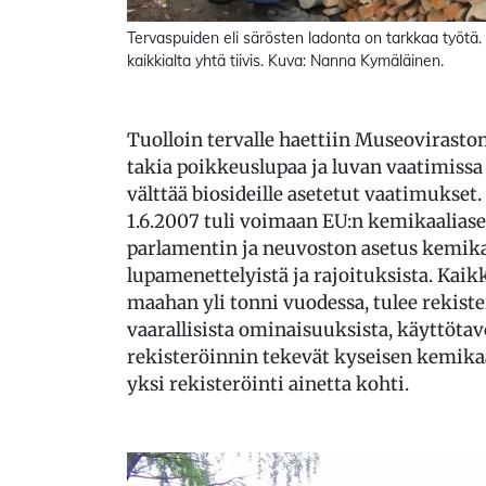
Tervaspuiden eli särösten ladonta on tarkkaa työtä.
kaikkialta yhtä tiivis. Kuva: Nanna Kymäläinen.
Tuolloin tervalle haettiin Museovirasto
takia poikkeuslupaa ja luvan vaatimissa
välttää biosideille asetetut vaatimukset.
1.6.2007 tuli voimaan EU:n kemikaalia
parlamentin ja neuvoston asetus kemikaa
lupamenettelyistä ja rajoituksista. Kaik
maahan yli tonni vuodessa, tulee rekister
vaarallisista ominaisuuksista, käyttötavo
rekisteröinnin tekevät kyseisen kemikaa
yksi rekisteröinti ainetta kohti.