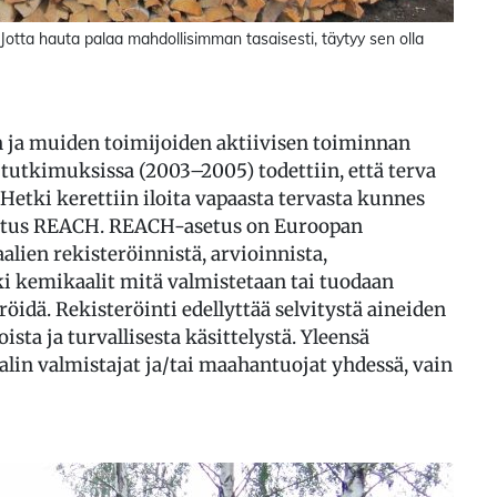
 Jotta hauta palaa mahdollisimman tasaisesti, täytyy sen olla
n ja muiden toimijoiden aktiivisen toiminnan
 tutkimuksissa (2003–2005) todettiin, että terva
 Hetki kerettiin iloita vapaasta tervasta kunnes
setus REACH. REACH-asetus on Euroopan
lien rekisteröinnistä, arvioinnista,
ki kemikaalit mitä valmistetaan tai tuodaan
öidä. Rekisteröinti edellyttää selvitystä aineiden
ista ja turvallisesta käsittelystä. Yleensä
lin valmistajat ja/tai maahantuojat yhdessä, vain