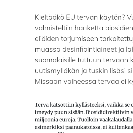
Kieltääkö EU tervan käytön? 
valmisteltiin hanketta biosidien
eliöiden torjumiseen tarkoitett
muassa desinfiointiaineet ja la
suomalaisille tuttuun tervaan 
uutismylläkän ja tuskin lisäsi 
Missään vaiheessa tervaa ei ky
Terva katsottiin kyllästeeksi, vaikka se 
imeydy puun sisään. Biosididirektiivin
miljoonia euroja. Tuolloin vaakalaudal
esimerkiksi paanukatoissa, ei kuitenkaa