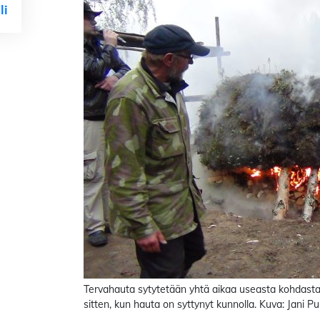
li
Tervahauta sytytetään yhtä aikaa useasta kohdasta 
sitten, kun hauta on syttynyt kunnolla. Kuva: Jani P