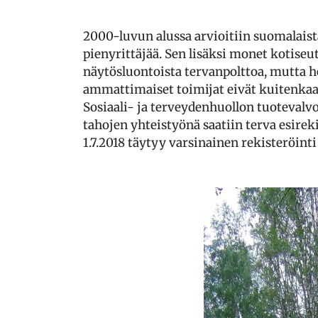
2000-luvun alussa arvioitiin suomalais
pienyrittäjää. Sen lisäksi monet kotiseu
näytösluontoista tervanpolttoa, mutta he
ammattimaiset toimijat eivät kuitenkaa
Sosiaali- ja terveydenhuollon tuoteval
tahojen yhteistyönä saatiin terva esi
1.7.2018 täytyy varsinainen rekisteröinti