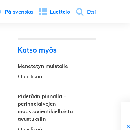
På svenska
Luettelo
Etsi
Katso myös
Menetetyn muistolle
Lue lisää
Pidetään pinnalla –
perinnelaivojen
maastavientikielloista
avustuksiin
Lue lisää