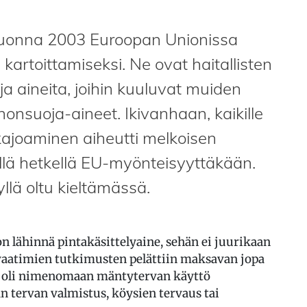
Vuonna 2003 Euroopan Unionissa
 kartoittamiseksi. Ne ovat haitallisten
uja aineita, joihin kuuluvat muiden
honsuoja-aineet. Ikivanhaan, kaikille
kajoaminen aiheutti melkoisen
sillä hetkellä EU-myönteisyyttäkään.
llä oltu kieltämässä.
on lähinnä pintakäsittelyaine, sehän ei juurikaan
 vaatimien tutkimusten pelättiin maksavan jopa
la oli nimenomaan mäntytervan käyttö
n tervan valmistus, köysien tervaus tai