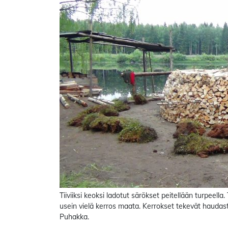
Tiiviiksi keoksi ladotut särökset peitellään turpeella
usein vielä kerros maata. Kerrokset tekevät haudasta t
Puhakka.