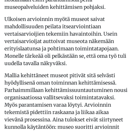
museopalveluiden kehittämisen pohjaksi.
Ulkoisen arvioinnin myötä museot saivat
mahdollisuuden peilata itsearviointiaan
vertaisarvioijien tekemiin havaintoihin. Usein
vertaisarvioijat auttoivat museota näkemään
erityislaatunsa ja pohtimaan toimintatapojaan.
Monelle tärkeää oli pelkästään se, että oma työ tuli
uudella tavalla näkyväksi.
Mallia kehittäneet museot pitivät sitä selvästi
hyödyllisenä oman toiminnan kehittämisessä.
Parhaimmillaan kehittämissuuntautuminen nousi
organisaatiossa vallitsevaksi toimintatavaksi.
Myös parantamisen varaa löytyi. Arvioinnin
tekemistä pidettiin raskaana ja liikaa aikaa
vievänä prosessina. Aina tulokset eivät siirtyneet
kunnolla käytäntöön: museo suoritti arvioinnit