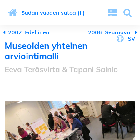
Sadan vuoden satoa (fi)
2007
Edellinen
2006
Seuraava
SV
Museoiden yhteinen
arviointimalli
Eeva Teräsvirta & Tapani Sainio