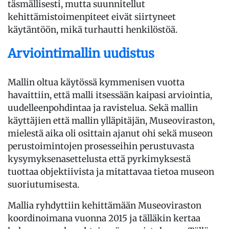
täsmällisesti, mutta suunnitellut
kehittämistoimenpiteet eivät siirtyneet
käytäntöön, mikä turhautti henkilöstöä.
Arviointimallin uudistus
Mallin oltua käytössä kymmenisen vuotta
havaittiin, että malli itsessään kaipasi arviointia,
uudelleenpohdintaa ja ravistelua. Sekä mallin
käyttäjien että mallin ylläpitäjän, Museoviraston,
mielestä aika oli osittain ajanut ohi sekä museon
perustoimintojen prosesseihin perustuvasta
kysymyksenasettelusta että pyrkimyksestä
tuottaa objektiivista ja mitattavaa tietoa museon
suoriutumisesta.
Mallia ryhdyttiin kehittämään Museoviraston
koordinoimana vuonna 2015 ja tälläkin kertaa