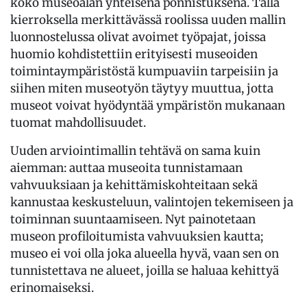
koko museoalan yhteisenä ponnistuksena. Tällä
kierroksella merkittävässä roolissa uuden mallin
luonnostelussa olivat avoimet työpajat, joissa
huomio kohdistettiin erityisesti museoiden
toimintaympäristöstä kumpuaviin tarpeisiin ja
siihen miten museotyön täytyy muuttua, jotta
museot voivat hyödyntää ympäristön mukanaan
tuomat mahdollisuudet.
Uuden arviointimallin tehtävä on sama kuin
aiemman: auttaa museoita tunnistamaan
vahvuuksiaan ja kehittämiskohteitaan sekä
kannustaa keskusteluun, valintojen tekemiseen ja
toiminnan suuntaamiseen. Nyt painotetaan
museon profiloitumista vahvuuksien kautta;
museo ei voi olla joka alueella hyvä, vaan sen on
tunnistettava ne alueet, joilla se haluaa kehittyä
erinomaiseksi.