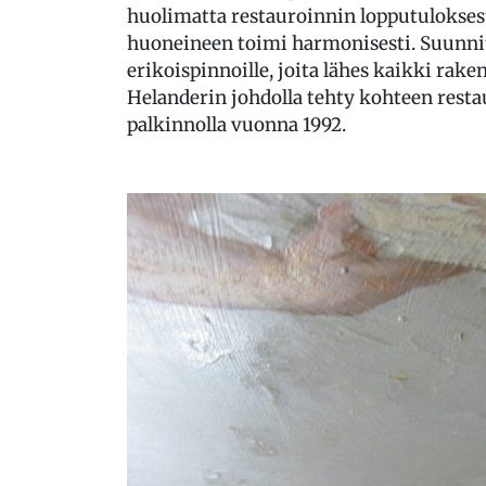
huolimatta restauroinnin lopputuloksesta
huoneineen toimi harmonisesti. Suunnit
erikoispinnoille, joita lähes kaikki rak
Helanderin johdolla tehty kohteen restau
palkinnolla vuonna 1992.