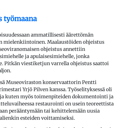
s työmaana
isuudessaan ammatillisesti äärettömän
n mielenkiintoinen. Maalaustöiden ohjeistus
useoviranomaisen ohjeistus annettiin
imiehelle ja apulaisesimiehelle, jonka
e. Pitkän viestiketjun varrella ohjeistus saattoi
ljon.
össä Museoviraston konservaattorin Pentti
imestari Yrjö Pilven kanssa. Työselityksessä oli
 ja kuten myös toimenpiteiden dokumentointi ja
teluvaiheessa restaurointi on usein teoreettista
utaan perääntymään tai kehittelemään uusia
alienkin esteiden voittamiseksi.