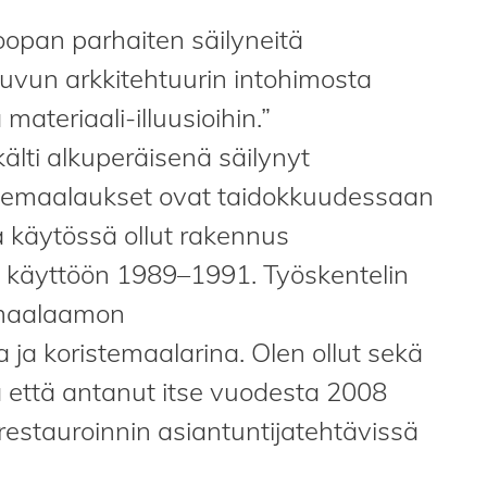
oopan parhaiten säilyneitä
vun arkkitehtuurin intohimosta
materiaali-illuusioihin.”
lti alkuperäisenä säilynyt
istemaalaukset ovat taidokkuudessaan
a käytössä ollut rakennus
on käyttöön 1989–1991. Työskentelin
 maalaamon
ja koristemaalarina. Olen ollut sekä
 että antanut itse vuodesta 2008
 restauroinnin asiantuntijatehtävissä