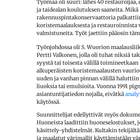
Työmaa oli suuri: lähes 40 restauroijaa,
ja taidealan koulutuksen saaneita. Mikä
rakennuspintakonservaattoria palkattiin.
koristemaalauksesta ja restauroinnista 
valmistuneita. Työt jaettiin pääosin tä
Työnjohdossa oli S. Wuorion maalauslii
Pertti Valkonen, jolla oli tuhat niksiä ta
syystä tai toisesta välillä toimineetkaan 
alkuperäisten koristemaalausten vauriot
uuden ja vanhan pinnan välillä haluttiin 
liuoksia tai emulsioita. Vuonna 1991 pig
asiantuntijatiedon nojalla, eivätkä
analy
käytössä.
Suunnittelijat edellyttivät myös dokume
Huoneista laadittiin huoneselostukset, j
käsittely-yhdistelmät. Kultakin tekijältä 
ja maalatut värimallit käyttämistään vär