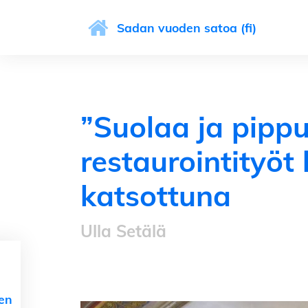
Sadan vuoden satoa (fi)
”Suolaa ja pippu
restaurointityöt
katsottuna
Ulla Setälä
nen