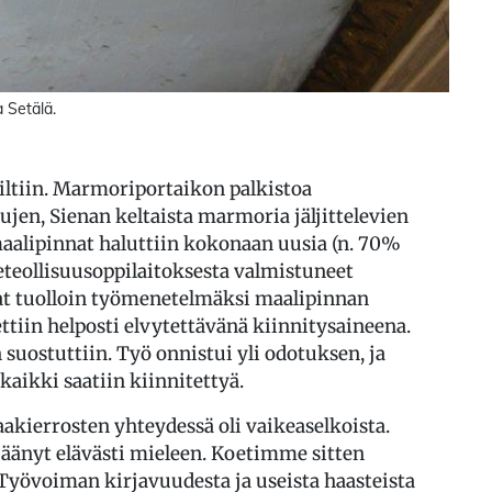
a Setälä.
ltiin. Marmoriportaikon palkistoa
jen, Sienan keltaista marmoria jäljittelevien
maalipinnat haluttiin kokonaan uusia (n. 70%
deteollisuusoppilaitoksesta valmistuneet
at tuolloin työmenetelmäksi maalipinnan
ettiin helposti elvytettävänä kiinnitysaineena.
 suostuttiin. Työ onnistui yli odotuksen, ja
kaikki saatiin kiinnitettyä.
kierrosten yhteydessä oli vaikeaselkoista.
 jäänyt elävästi mieleen. Koetimme sitten
övoiman kirjavuudesta ja useista haasteista