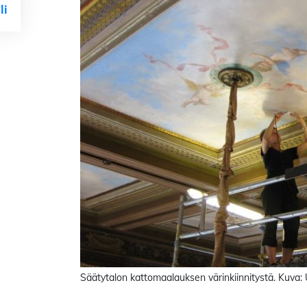
li
Säätytalon kattomaalauksen värinkiinnitystä. Kuva: U