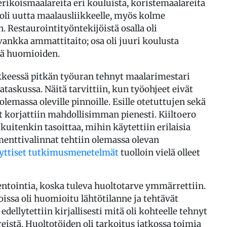
 erikoismaalareita eri kouluista, koristemaalareita
 oli uutta maalausliikkeelle, myös kolme
 Restaurointityöntekijöistä osalla oli
vankka ammattitaito; osa oli juuri koulusta
mä huomioiden.
kkeessä pitkän työuran tehnyt maalarimestari
kataskussa. Näitä tarvittiin, kun työohjeet eivät
olemassa oleville pinnoille. Esille otetuttujen sekä
 korjattiin mahdollisimman pienesti. Kiiltoero
kuitenkin tasoittaa, mihin käytettiin erilaisia
menttivalinnat tehtiin olemassa olevan
yttiset tutkimusmenetelmät
tuolloin vielä olleet
ntointia, koska tuleva huoltotarve ymmärrettiin.
oissa oli huomioitu lähtötilanne ja tehtävät
edellytettiin kirjallisesti mitä oli kohteelle tehnyt
eistä. Huoltotöiden oli tarkoitus jatkossa toimia