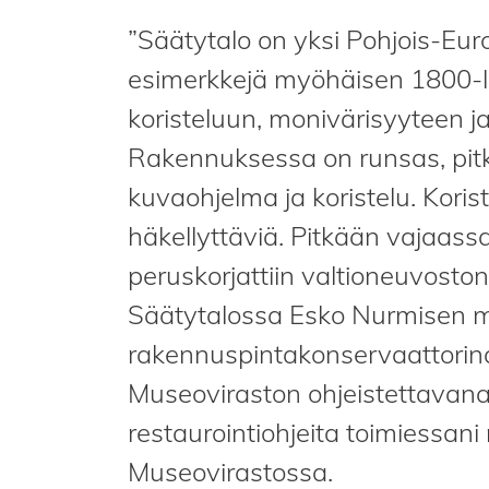
”Säätytalo on yksi Pohjois-Eur
esimerkkejä myöhäisen 1800-lu
koristeluun, monivärisyyteen ja 
Rakennuksessa on runsas, pitkä
kuvaohjelma ja koristelu. Kor
häkellyttäviä. Pitkään vajaass
peruskorjattiin valtioneuvost
Säätytalossa Esko Nurmisen
rakennuspintakonservaattorina 
Museoviraston ohjeistettavana
restaurointiohjeita toimiessani
Museovirastossa.