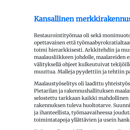
Kansallinen merkkirakennu
Restaurointityömaa oli sekä monimuoto
opettavainen että työmaabyrokratialtaa
toimi hierarkkisesti. Arkkitehdin ja m
maalausliikkeen johdolle, maalareiden es
välityksellä ohjeet kulkeutuivat tekijöill
muuttua. Malleja pyydettiin ja tehtiin pa
Maalaustyöselitys oli laadittu yhteisty
Pietarilan ja rakennushallituksen maalar
selostettu tarkkaan kaikki mahdollinen
rakennuksen tuleva huoltotarve. Suunnit
ja ihanteellista, työmaavaiheessa joud
toimintatapoja yllättävien ja usein hank