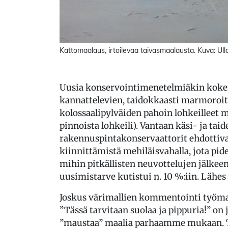
Kattomaalaus, irtoilevaa taivasmaalausta. Kuva: Ull
Uusia konservointimenetelmiäkin kokei
kannattelevien, taidokkaasti marmoroitu
kolossaalipylväiden pahoin lohkeilleet 
pinnoista lohkeili). Vantaan käsi- ja tai
rakennuspintakonservaattorit ehdottiv
kiinnittämistä mehiläisvahalla, jota pid
mihin pitkällisten neuvottelujen jälkeen
uusimistarve kutistui n. 10 %:iin. Lähes 
Joskus värimallien kommentointi työmaa
”Tässä tarvitaan suolaa ja pippuria!” on
”maustaa” maalia parhaamme mukaan. Ty